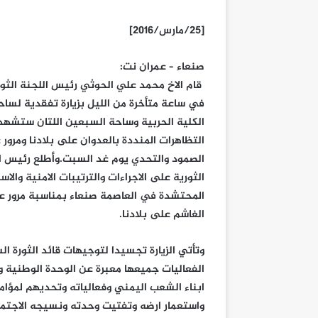
[25/مارس/2016]
صنعاء – عمران نت:
قام الاخ محمد علي الحوثي رئيس اللجنة الثوري
في ساعة متأخرة من الليل بزيارة تفقدية لسا
الكلية الحربية وساحة السبعين اللتان ستشهد
التظاهرات المنددة بالعدوان على بلادنا ومرور 
الصمود والتحدي يوم غد السبت.
وأطلع رئيس ا
الثورية على الاجراءات والترتيبات الامنية والا
المحتشدة في العاصمة صنعاء بمناسبة مرور ع
الغاشم على بلادنا.
وتأتي الزيارة تجسيدا لتوجيهات قائد الثورة ال
الفعاليات جميعها معبرة عن الوحدة الوطنية 
ابناء الشعب اليمني وفعالياته وتحديهم لمؤامر
واستعمار ارضه وتفتيت وحدته ونسيجه الاجتم