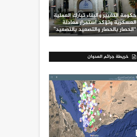
حكومة التغيير والبناء تبارك العملية
العسكرية وتؤكد استمرار معادلة
“الحصار بالحصار والتصعيد بالتصعيد”
خريطة جرائم العدوان