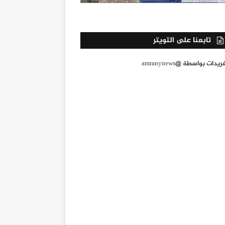
تابعنا على التويتر
يدات بواسطة @amranynews