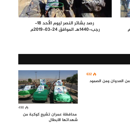
رصد بشائر النصر ليوم الأحد 18-
م
رجب-1440هـ الموافق 24-03-2019م
632
490
محافظة عمران تشيع كوكبة من
شهدائها الابطال