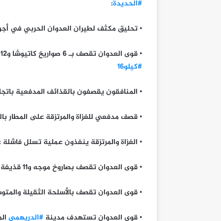
#الحديدة
:
• تحليق مكثف لطيران العدوان الحربي في أجو
• قوى العدوان تقصف بـ 6 صواريخ كاتيوشا و12 قذيفة مدفعية قريتي
#كيلو16
• المنافقون يقصفون بالقذائف المدفعية باتجاة
• قصف مدفعي للغزاة والمرتزقة على المطار با
• الغزاة والمرتزقة ينفذون عملية تسلل فاشلة 
• قوى العدوان تقصف بصاروخ موجه و11 قذيفة منطقة الفازة بمديرية التحيتا
• قوى العدوان تقصف بالأسلحة الثقيلة والمتوسطة منا
• قوى العدوان تستهدف مدينة
#الدريهمي
الم