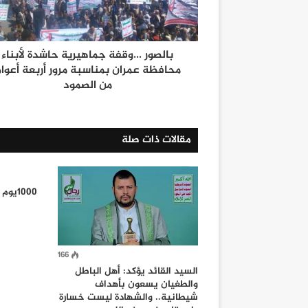
بالصور ...وقفة جماهيرية حاشدة لأبناء
محافظة عمران بمناسبة مرور أربعة أعوا
من الصمود
مقالات ذات صلة
1000يوم من العدوان ومن الصمود
166
السيد القائد يؤكد: أهل الباطل
والطغيان يسعون بأهداف
شيطانية.. والشهادة ليست خسارة