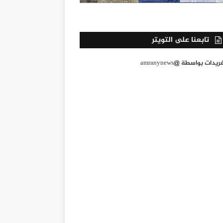
تابعنا على التويتر
يدات بواسطة @amranynews