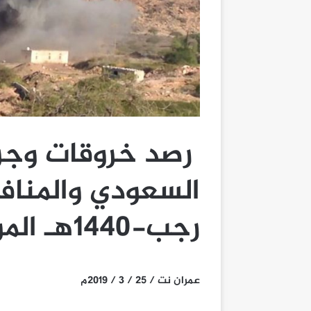
رصد خروقات وجرا
رجب-1440هـ الموافق 24-03-2019م
عمران نت / 25 / 3 / 2019م