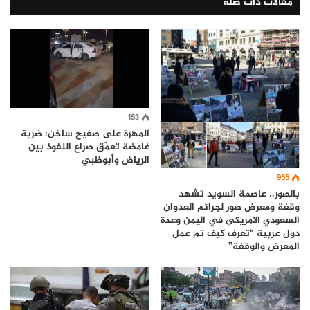
مقالات ذات صلة
153
المهرة على صفيح ساخن: ضربة
غامضة تعمّق صراع النفوذ بين
الرياض وأبوظبي
955
بالصور.. عاصمة السويد تشهد
وقفة ومعرض صور لجرائم العدوان
السعودي الامريكي في اليمن وعدة
دول عربية “تعرف كيف تم عمل
المعرض والوقفة”