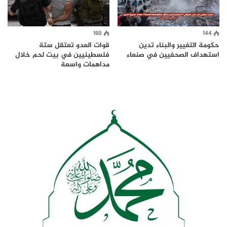
160
144
حكومة التغيير والبناء تدين
قوات العدو تعتقل ستة
استهداف الصحفيين في صنعاء
فلسطينيين في بيت لحم خلال
مداهمات واسعة