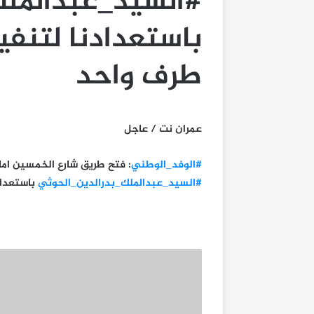
#السيد_عبدالملك
باستعدادنا لتنفي
طرف واحد
عمران نت / عاجل
#الوفد_الوطني
: فتح طريق شارع الخمسين امام
#السيد_عبدالملك_بدرالدين_الحوثي
باستعداد