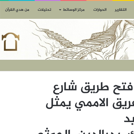
التقارير
الحوارات
مركز الوسائط
تحليلات
من هدي القرآن
فتح طريق شارع
ريق الاممي يمثل
د