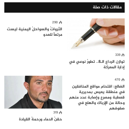
مقالات ذات صلة
290
الثرواتُ والسواحلُ اليمنية ليست
مرتعاً للعدو
339
توازن الرداع الـ8.. تطورٌ نوعي في
إدارة المعركة
470
الضالع: اقتحام مواقع المنافقين
في منطقة يعيس بمديرية
قعطبة ومصرع وإصابة عدد منهم
وحالة من الإرباك والهلع في
صفوفهم
319
حقنُ الدماء ورحمةُ القيادة