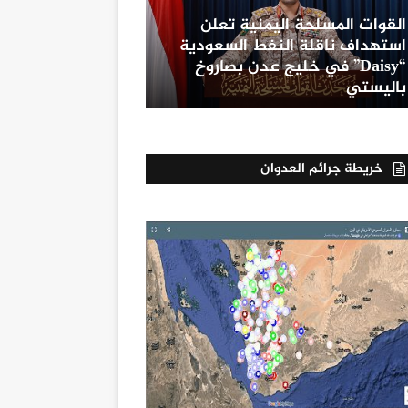
القوات المسلحة اليمنية تعلن
استهداف ناقلة النفط السعودية
“Daisy” في خليج عدن بصاروخ
باليستي
خريطة جرائم العدوان