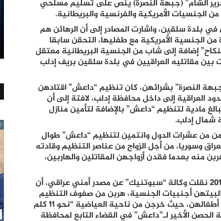
رير الشام” (جبهة النصرة) ينص على تسليم مسلحي
ن الجنسيات الأمريكية والفرنسية والبريطانية
.
في بلدة سلقين، واشارت المصادر إلى أن الرهائن هم
 من الجنسية الأمريكية مع طفليها، التحقن سابقا
اح” إضافة إلى شاب من الجنسية البريطانية معتقل
ين مقاتليه العراقيين في بلدة سلقين بريف إدلب
“جبهة النصرة” بشرائهن، كان تنظيم “داعش” اقتادهن
د العراقية إلى داخل محافظة إدلب، لافتة إلى أن
لغ مادية لتنظيم “داعش” بالإضافة لتأمين منازل
 شمال إدلب
.
 قدمن من عشرات الدول وانتمين لتنظيم “داعش” طوال
ق وسوريا، من أجل الزواج من عناصر التنظيم وقادته
بن منه بعدما فقدن أزواجهن المقاتلين والهاربين،
وفي نهاية شهر أغسطس/آب من العام 2017 نقلت وكالة “سبوتنيك” عن مصدر أمني عراقي، أن
غالبيتهن أجنبيات الجنسية، هربن من صفوف التنظيم
وسلمن أنفسهن للقوات العراقية، ومعهن أطفالهن، حيث خرجن من ناحية العياضية “نحو 11 كلم
 الحصن الأخير لـ”داعش” في القضاء التابع لمحافظة