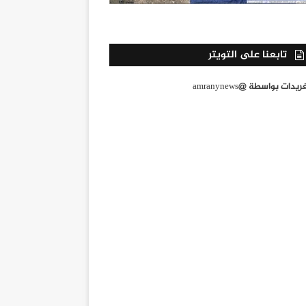
تابعنا على التويتر
يدات بواسطة @amranynews