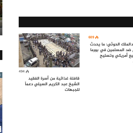
609
الملك الحوثي: ما يحدث
 ضد المسلمين في بورما
ع أمريكي وتسليح
494
قافلة غذائية من أسرة الفقيد
الشيخ عبد الكريم السيلي دعماً
للجبهات