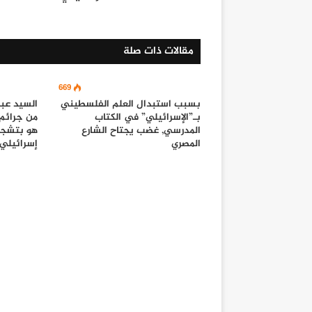
مقالات ذات صلة
669
بسبب استبدال العلم الفلسطيني
السيد عبد
بـ”الإسرائيلي” في الكتاب
من جرائم
المدرسي, غضب يجتاح الشارع
هو بتشجي
المصري
إسرائيلي