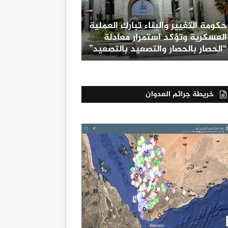
حكومة التغيير والبناء تبارك العملية
العسكرية وتؤكد استمرار معادلة
“الحصار بالحصار والتصعيد بالتصعيد”
خريطة جرائم العدوان