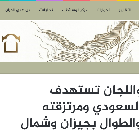
التقارير
الحوارات
مركز الوسائط
تحليلات
من هدي القرآن
اللجان تستهدف
لسعودي ومرتزقته
لطوال بجيزان وشمال