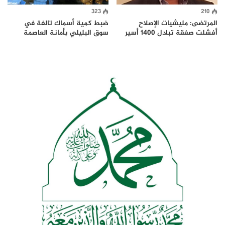
323
210
المرتضى: مليشيات الإصلاح
ضبط كمية أسماك تالفة في
أفشلت صفقة تبادل 1400 أسير
سوق البليلي بأمانة العاصمة