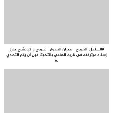
#الساحل_الغربي : طيران العدوان الحربي والاباتشي حازل
إسناد مرتزقته في قرية الهندي بالتحيتا قبل أن يتم التصدي
له