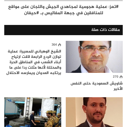
#تعز: عملية هجومية لمجاهدي الجيش واللجان على مواقع
للمنافقين في جبهة المفاليس بـ #حيفان
مقالات ذات صلة
364
الشيخ الوهباني للمسيرة: عملية
توازن الردع الرابعة لاقت ارتياح
أبناء الشعب في المناطق الحرة
والمحتلة لأنها مثلت ردا على ما
يرتكبه العدوان ويمارسه الاحتلال
270
شاويش السعودية حتى النفس
الأخير