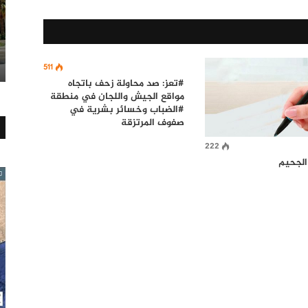
511
#تعز: صد محاولة زحف باتجاه
مواقع الجيش واللجان في منطقة
#الضباب وخسائر بشرية في
صفوف المرتزقة
222
لجحيم