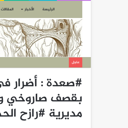
الرئيسة
الأخبار
المقالات
عاجل
#صعدة : أضرار ف
بقصف صاروخي و
مديرية #رازح الح