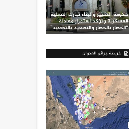
حكومة التغيير والبناء تبارك العملية
العسكرية وتؤكد استمرار معادلة
“الحصار بالحصار والتصعيد بالتصعيد”
خريطة جرائم العدوان