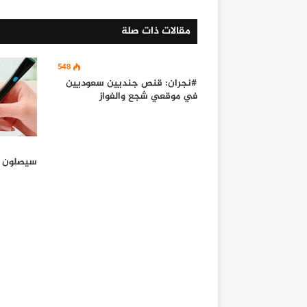
مقالات ذات صلة
548
#نجران: قنص جنديين سعوديين
في موقعي شجع والفواز
سيصلون ا