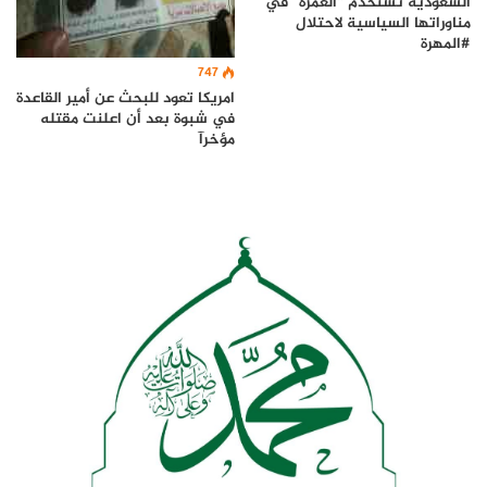
السعودية تستخدم “العُمرة” في
مناوراتها السياسية لاحتلال
#المهرة
747
امريكا تعود للبحث عن أمير القاعدة
في شبوة بعد أن اعلنت مقتله
مؤخرآ