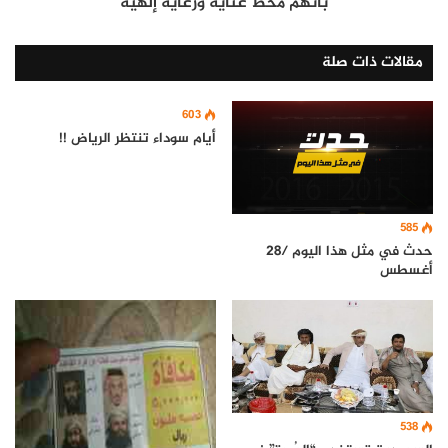
بأنهم محط عناية ورعاية إلهية
مقالات ذات صلة
603
أيام سوداء تنتظر الرياض !!
585
حدث في مثل هذا اليوم /28
أغسطس
538