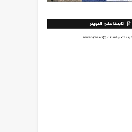
تابعنا على التويتر
يدات بواسطة @amranynews