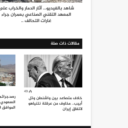
شاهد بالفيديو... آثار الدمار والخراب على
المعهد التقني الصناعي بعمران جراء
غارات التحالف ..
مقالات ذات صلة
49
رصدجرائم 
خلاف متصاعد بين واشنطن وتل
السعودي و
أبيب.. مخاوف من عرقلة نتنياهو
الموافق 3- 6- 2018م
لاتفاق إيران