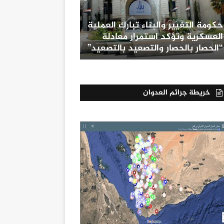
حكومة التغيير والبناء تبارك العملية
العسكرية وتؤكد استمرار معادلة
“الحصار بالحصار والتصعيد بالتصعيد”
خريطة جرائم العدوان