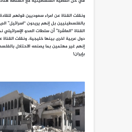
في حلّ القضية الفلسطينية مع السلطة هناك
ونقلت القناة عن امراء سعوديين قولهم للقادة 
بالفلسطينيين بل إنهم يريدون “اسرائيل” الى 
القناة “العاشرة” أن سلطات العدو الإسرائيلي
دول عربية اخرى بينها خليجية. ونقلت القناة ع
إنهم غير مهتمين بما يصنعه الاحتلال بالفلسط
بإيران!