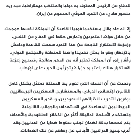
للدفاع عن الرئيس المعترف به دوليا والمنتخب ديمقراطيا، عبد ربه
منصور هادي، من التمرد الحوثي المدعوم من إيران.
إلا انه عاد وقال مستخدما فوبيا القاعدة أن المملكة نفسها هوجمت
من خلال هؤلاء المتمردين وتمارس حقها في الدفاع عن النفس،
وزعزعة الاستقرار الناجمة عن هذا التمرد سمحت للقاعدة وداعش
بالازدهار، وهو ما يمثل تهديدا واضحا للمنطقة والمجتمع الدولي.
وأشار إلى أن المملكة تعتبر أنه من المهم معالجة وتصحيح زعزعة
الاستقرار هناك باعتباره جزءا لا يتجزأ من الحرب على الإرهاب.
وتحدث عن أن الحملة التي تقوم بها المملكة تمتثل بشكل كامل
للقانون الإنساني الدولي، والمستشارين العسكريين البريطانيين
يوفرون التدريب لنظرائهم السعوديين، ويقدم العسكريون
البريطانيون المساعدة في الاستهداف والجوانب القانونية
وتستخدم الأسلحة الدقيقة أكثر من الذخائر العنقودية، والأهداف
يتم فحصها بدقة لضمان تجنب سقوط ضحايا من المدنيين،وقد
أعرب جميع المراقبين الأجانب عن رضاهم عن تلك الضمانات.