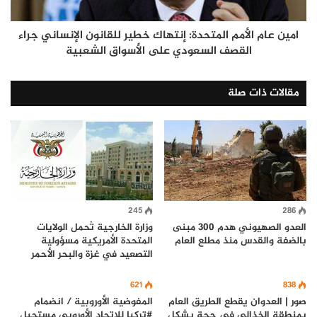
امين عام الأمم المتحدة: إنتهاك خطير للقانون الإنساني جراء
القصف السعودي على الأسواق الشعبية
مقالات ذات صلة
245
286
العدو الصهيوني هدم 300 مبنى
وزارة الخارجية تُحمل الولايات
بالضفة والقدس منذ مطلع العام
المتحدة الأمريكية مسؤولية
التصعيد في غزة والبحر الأحمر
621
838
صور | العدوان يقطع الطريق العام
المفوضية الأوروبية / انضمام
بمنطقة الخذالي في حجة بشكل
#تركيا للاتحاد الأوروبي مستحيل