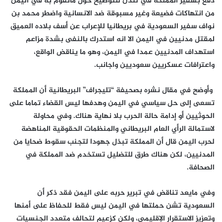
دُفع بسفير المملكة في لندن للتوضيح حول ماتقوم به في اليمن
من انتهاكات فضيعة وغير مسبوقة ضد الانسانية واضطر محمد بن
نواف سفير السعودية في بريطانيا للإعراب عن أسف بلاده العميق
لمقتل مدنيين في اليمن الا انه استدرك بالنفى بشدة مزاعم
استهداف المدنيين عمدا في اليمن، وهو ما يناقض الواقع،
واعترافات عسكريين سعوديين واجانب.
وأوضح في مقال نشره بصحيفة “تليجراف” البريطانية أن المملكة
تسعى إلى حل سياسي في اليمن وهدفها ليس القضاء تماما على
الحوثيين أو إدامة حالة الحرب بلا نهاية هناك. وفي محاولة
لاستمالة الرأي العام البريطاني والمنظمات الحقوقية المناهضة
لحرب اليمن قال أن المملكة تبذل جهودا لتجنب سقوط ضحايا من
المدنيين، لكن هناك طرق للتضليل تستخدم ضد المملكة في
الصحافة.
وفي مايعد تناقض في تبرير حربه على اليمن فقد ذكر أن
السعودية تشن حملتها في اليمن ليس فقط للحفاظ على أمنها
وتعزيز الاستقرار الإقليمي، ولكن كزعيم لتحالف متعدد الجنسيات