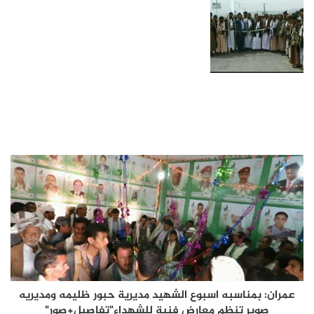
عمران: بمناسبه اسبوع الشهيد مديرية حبور ظليمه ومديريه
صوير تنظم معارض فنية للشهداء"تفاصيل+صور"