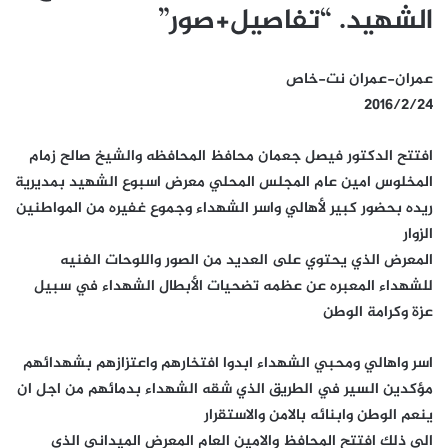
الشهيد. “تفاصيل+صور”
عمران-عمران نت-خاص
2016/2/24
افتتح الدكتور فيصل جعمان محافظ المحافظه والشيخ صالح زمام
المخلوس امين عام المجلس المحلي معرض اسبوع الشهيد بمديرية
ريده بحضور كبير لأهالي واسر الشهداء وجموع غفيره من المواطنين
الزوار
المعرض الذي يحتوي على العديد من الصور واللوحات الفنيه
للشهداء المعبره عن عظمه تضحيات الأبطال الشهداء في سبيل
عزة وكرامة الوطن
اسر واهالي ومحبي الشهداء ابدوا افتخارهم واعتزازهم بشهدائهم
مؤكدين السير في الطريق الذي شقه الشهداء بدمائهم من اجل ان
ينعم الوطن وابنائه بالامن والاستقرار
الي ذلك افتتح المحافظ والامين العام المعرض الميداني الذي