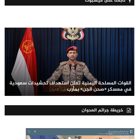
تابعنا على فيسبوك
القوات المسلحة اليمنية تعلن استهداف تحشيدات سعودية
في معسكر «صحن الجن» بمأرب
خريطة جرائم العدوان