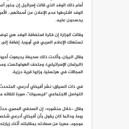
أمام ذلك الوفد الذي قالت إسرائيل إن جذور أع
الوفد اشترطوا عدم الإعلان عن أسمائهم.. الأم
يحسدون عليه.
وقالت الوزارة إن فكرة استضافة الوفد هي توض
تستهلك الإعلام العربي في أوروبا، إضافة إلى ا
وقال البيان، وأكدت ذلك صحيفة يديعوت أحرون
(البرلمان الإسرائيلي)، ومتحف الهولوكست، ومحك
المجالات في هرتسليا، وزاروا قرية درزية.
في ذات السياق؛ نشر أفيخاي أدرعي، المتحدث 
التواصل الاجتماعي “فيسبوك”، صورة للقائه م
وقال -خلال منشوره- إن الصحفي المصري حدث
روما، ودائما كان يقول بأن أفيخاي أدرعي شخصي
موجود، معربا عن سعادته بمقابلته أثناء زيارته