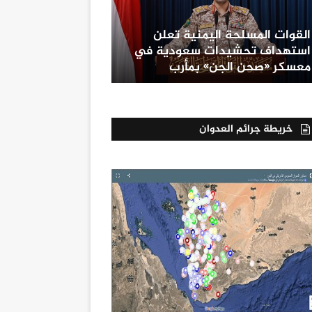
القوات المسلحة اليمنية تعلن
استهداف تحشيدات سعودية في
معسكر «صحن الجن» بمأرب
خريطة جرائم العدوان