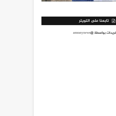
تابعنا على التويتر
يدات بواسطة @amranynews