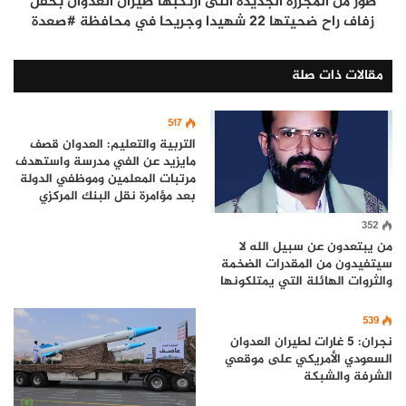
صور من المجزرة الجديدة التى ارتكبها طيران العدوان بحفل
زفاف راح ضحيتها ٢٢ شهيدا وجريحا في محافظة #صعدة
مقالات ذات صلة
517
التربية والتعليم: العدوان قصف
مايزيد عن الفي مدرسة واستهدف
مرتبات المعلمين وموظفي الدولة
بعد مؤامرة نقل البنك المركزي
352
من يبتعدون عن سبيل الله لا
سيتفيدون من المقدرات الضخمة
والثروات الهائلة التي يمتلكونها
539
نجران: 5 غارات لطيران العدوان
السعودي الأمريكي على موقعي
الشرفة والشبكة