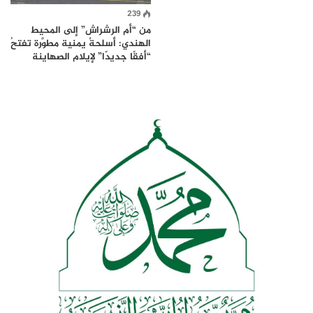
239
من “أم الرشراش” إلى المحيط
الهندي: أسلحةٌ يمنية مطوَّرة تفتحُ
“أفقًا جديدًا” لإيلام الصهاينة