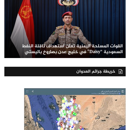
القوات المسلحة اليمنية تعلن استهداف ناقلة النفط
السعودية “Daisy” في خليج عدن بصاروخ باليستي
خريطة جرائم العدوان