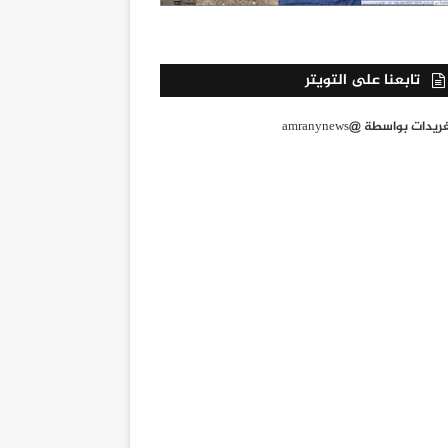
تابعنا على التويتر
يدات بواسطة @amranynews