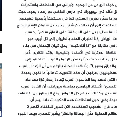
ل خوف الرياض من الوجود الإيراني في المنطقة. واستدركت
ق عُقد في نيويورك في مارس الماضي مع زعماء يهود، حيث
ما سمّاه بفرص السلام، كما قال مستخفاً بأهمية قضيتهم
لة لفتت إلى أن تحالف كوشنر ومحمد بن سلمان الإستراتيجي
ثّ الفلسطينيين على الموافقة على اتفاق سلام” بحسب
لرياض إذناً لطيران الهند بالطيران إلى تل أبيب عبر
في مقابلة مع “ذا أتلانتيك”، بحق كيان الإحتلال في بناء
قطة المركزية في الأجندة الإقليمية، يؤكد التقرير، الأمر
ل متزايد، حيث حوّل بعض الزعماء العرب انتباههم إلى
العراق وسوريا”. وأضافت المجلة بالرغم من أن الزعماء العرب
طينيين يعرفون أن هذه التصريحات غالباً ما تكون بعيدة
التي تعهد بها المانحون العرب لإعادة إعمار غزة بعد عام
لي تلحمي” الأستاذ الجامعي بجامعة ميريلاند، أن القادة العرب
طين، وكذلك لديهم كل الحوافز لمنع الجمهور من الالتفاف
ديداً. وفي حين استطاعت هذه الحكومات ذات يوم أن
 فإن الشعوب تستخدمه الآن كمبرر للانتقاد لأنهم لا
لم المحلية مثل البطالة والفقر” يشير تلحمي. ويعد اللجوء