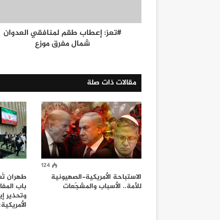
#تعز: إعطاب طقم لمنافقي العدوان
شمال مفرق موزع
مقالات ذات صلة
124
الاستباحة الأمريكية-الصهيونية
طهران تُع
للأمة.. الأسباب والمشجّعات
باب المف
وتحذير إي
الأمريكية