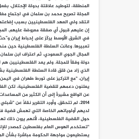
المنطقة، لتوطيد علاقتة بدولة الإحتلال، بفع
المجلة تصريح محمد بن سلمان في اجتماع مغل
انتقد ولي العهد الفلسطينيين بسبب إضاعتهم 
إن عليهم قبول أي صفقة معروضة عليهم. المج
في الشرق الأوسط يركّز على إحباط إيران و”ح
تعبيرها. وعانت السلطة الفلسطينية حين منحت ا
المجال الجوي السعودي، ثم اعتراف ابن سلمان، 
دولة وفقاً للمجلة. ولم يعد الفلسطينيين هم الن
الذي زاد من قلق قادة السلطة الفلسطينية بشك
إيران، “مع التركيز على تورط طهران في اليمن و
يعلنون دعمهم للقضية الفلسطينية، لكن الفلس
عن الواقع مشيرةً إلى أن الكثير من المساعدات 
2014، لم تتحقق. وأورد التقرير نقلاً عن “شب
لديهم أولوياتهم الخاصة التي تهمش قضية فلس
حول القضية الفلسطينية، لأنهم يرون ذلك ته
“تستخدم الهوس العام بفلسطين كمصدر للإلهاء،
يستطيعون مواجهة الحكومة مباشرة بشأن المظا