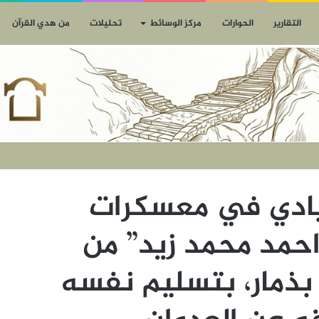
التقارير
الحوارات
مركز الوسائط
تحليلات
من هدي القرآن
يادي في معسكرات
احمد محمد زيد” من
 بذمار، بتسليم نفسه