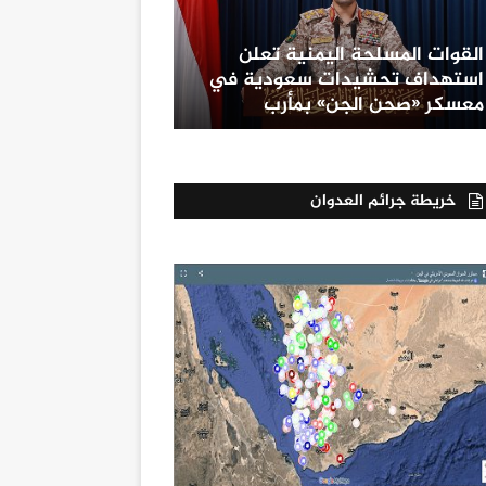
القوات المسلحة اليمنية تعلن
استهداف تحشيدات سعودية في
معسكر «صحن الجن» بمأرب
خريطة جرائم العدوان