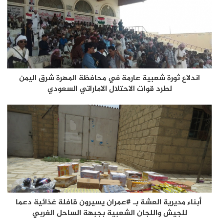
اندلاع ثورة شعبية عارمة في محافظة المهرة شرق اليمن
لطرد قوات الاحتلال الاماراتي السعودي
أبناء مديرية العشة بـ #عمران يسيرون قافلة غذائية دعما
للجيش واللجان الشعبية بجبهة الساحل الغربي