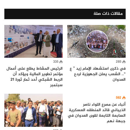
مقالات ذات صلة
335
285
في ذكرى استشهاد الإمام زيد ” ع
الرئيس المشاط يطلع على أعمال
“.. الشعب يعلن الجهوزية لردع
مؤتمر تطوير المالية ويؤكد أن
العدوان
الربط الشبكي أحد ثمار ثورة 21
سبتمبر
592
أنباء عن مصرع اللواء ناصر
الذيباني قائد المنطقه العسكرية
السابعة التابعة لقوى العدوان في
جبهة نهم