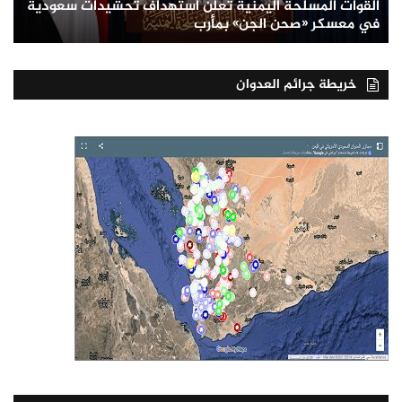
القوات المسلحة اليمنية تعلن استهداف تحشيدات سعودية
في معسكر «صحن الجن» بمأرب
خريطة جرائم العدوان