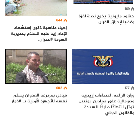
169
حشود مليونية يخرج نصرة لغزة
644
وغضبا لإحراق القرآن
إحياء مناسبة ذكرى إستشهاد
الإمام زيد عليه السلام بمديرية
السودة #عمران.
602
177
وزارة الزراعة: اعتداءات إريترية
قيادي بمرتزقة العدوان يسلم
وصومالية على صيادين يمنيين
نفسه للأجهزة الأمنية بـ #ذمار
تمثل انتهاكًا صارخًا للسيادة
والقانون الدولي