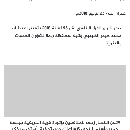
عمران نت/ 23 يونيو 2018م
صدر اليوم القرار الرئاسي رقم 95 لسنة 2018 بتعيين عبدالله
محمد حيدر الضبيبي وكيلا لمحافظة ريمة لشؤون الخدمات
والتنمية .
#تعز: انكسار زحف للمنافقين بإتجاة قرية الحريقية بجبهة
حمير وأستمر الزحف 6 ساعات دون تحقيق أي تقدم يذكر