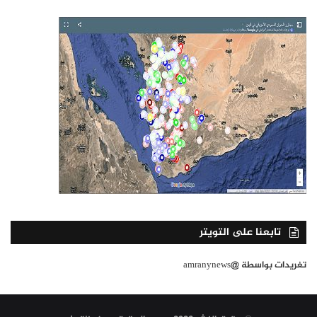
تابعنا على التويتر
تغريدات بواسطة @amranynews