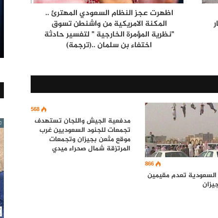
اظهرت عجز النظام السعودي المهترئ ..
ر
المكنة الامريكية من واشنطن تسوق
"نظرية المؤمرة الخارجية " لتفسير حادثة
اختفاء بن سلمان ..(ترجمة)
568
مدفعية الجيش واللجان تستهدف
تجمعات للجنود السعوديين غرب
موقع مثعن بجيزان وتجمعات
المرتزقة شمال صحراء ميدي
866
 السعودية تعدم مقيمين
يزان