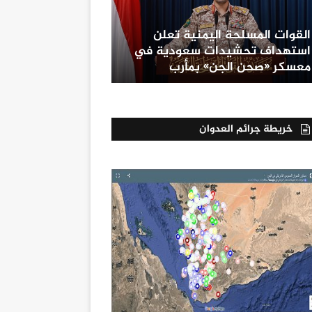
القوات المسلحة اليمنية تعلن
استهداف تحشيدات سعودية في
معسكر «صحن الجن» بمأرب
خريطة جرائم العدوان