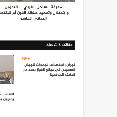
معركة الساحل الغربي ... للتدويل
والإحتلال وتعميد صفقة القرن أم للإنتصا
اليماني الحاسم
مقالات ذات صلة
559
نجران: استهداف تجمعات للجيش
السعودي في موقع الفواز بعدد من
قذائف المدفعية
السلطاتُ
يمنيين بج