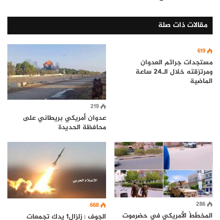
مقالات ذات صلة
619
مستجدات جرائم العدوان
ومرتزقته خلال الـ24 ساعة
الماضية
219
عدوان أمريكي بريطاني على
محافظة الحديدة
286
668
المخطّطُ الأمريكي في حضرموت
الجوف : زلزال1 يدك تجمعات