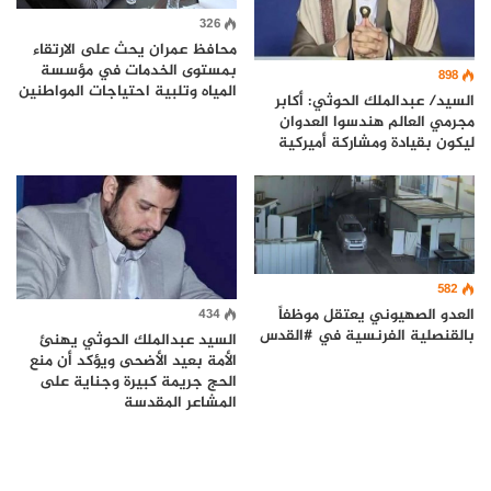
326
محافظ عمران يحث على الارتقاء
بمستوى الخدمات في مؤسسة
898
المياه وتلبية احتياجات المواطنين
السيد/ عبدالملك الحوثي: أكابر
مجرمي العالم هندسوا العدوان
ليكون بقيادة ومشاركة أميركية
582
العدو الصهيوني يعتقل موظفاً
434
بالقنصلية الفرنسية في #القدس
السيد عبدالملك الحوثي يهنئ
الأمة بعيد الأضحى ويؤكد أن منع
الحج جريمة كبيرة وجناية على
المشاعر المقدسة