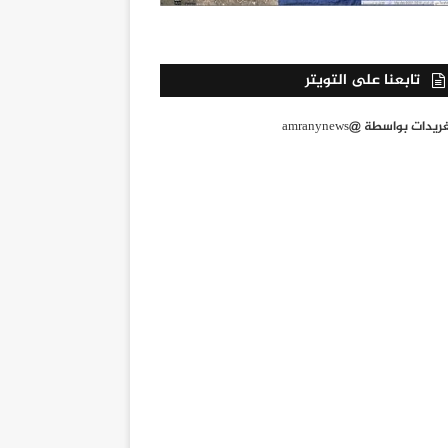
تابعنا على التويتر
يدات بواسطة @amranynews