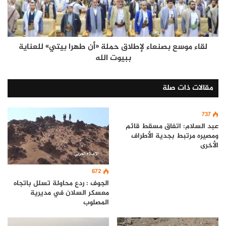
لقاء موسع بصنعاء لإطلاق حملة «أن طهرا بيتي» للعناية
ببيوت الله
مقالات ذات صلة
737
عبد السلام: اتفاق مسقط قائم
ومصيره مرتبط بجدية الأطراف
الأخرى
672
الجوف : ردع محاولة تسلل باتجاه
معسكر السلان في مديرية
المصلوب