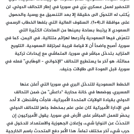
التحضير لعمل عسكري بَرّي في سوريا في إطار التحالف الدولي، لن
يُكتب له التحوّل الى حقيقة إلا بعد التنسيق مع روسيا، والحصول
على موافقة الـ(4+1). السقوف العالية التي بلغها الخطاب الرسمي
السعودي لا يرتبط بساحة بعينها من الساحات الكثيرة التي
تتعرّض فيها السعودية وأذرعها لهزائم متتالية. في اليمن، كما في
سوريا، أصبح واضحاً أن لا قيامة قريبة لمرتزقة السعودية. التلويح
المتزايد بتدخّل مباشر في سوريا، المتماشي مع إيحاءات تركية
ممالثة، هو آخر ما يستطيع التحالف “الإخواني – الوهّابي” فعله في
سوريا، قبل العودة الى طاولات جنيف.
الخطط السعودية للتدخّل البري في سوريا التي أعلن عنها
العسيري، ووضعها في خانة محاربة “داعش” من ضمن التحالف
الدولي بقيادة الولايات المتحدة الأميركية، فاجأت واشنطن. لا أحد
في الإدارة الأميركية كان على علم بمخطط جاهز للتحالف الدولي
يحضّر للعمل المباشر على الأرض في سوريا. يقول الأميركيون إن
التحدّث عن النوايا شيء، وإعلان الجهوزية والاستعداد للدخول في
حرب شيء آخر مختلف تماماً. هذا الأمر دفع المتحدث باسم الخارجية