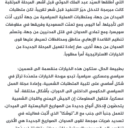
التي أطلقها السيّد عبد الملك الحوثي قبل أشهر. المرحلة المرتقبة
كانت مبرمجة لتدخل حيّز التنفيذ قبل شهر تقريباً، لكن متطلبات
الميدان من جهة، ومتطلبات العملية السياسية من جهة أخرى، أدّت
الى تأجيلها. أما اليوم، ومع تعنّت السعودية وفريقها في مفاوضات
سويسرا، ومع تمادي العدوان في قتل المدنيين من جهة، وتسلّم
تنظيم القاعدة الإرهابي مناطق ومحافظات تسيطر عليها قوى
العدوان من جهة أخرى، صار إعادة تفعيل المرحلة الجديدة من
الخيارات الاستراتيجية أمراً مطلوباً.
بطبيعة الحال، ستكون هذه الخيارات منقسمة الى قسمين:
سياسي وعسكري. سياسياً، تبدو مروحة الخيارات متعدّدة تركّز في
شكل أساسي على تلبية المتطلبات الشعبية، وإعادة عجلة العمل
السياسي الحكومي الداخلي الى الدوران، بأشكال مختلفة. أما
عسكرياً، فتقول المعلومات إن الجيش اليمني واللجان الشعبية
يتحضّرون لإدخال أنواع جديدة من الصواريخ الباليستية الى الميدان،
لتعمل جنباً الى جنب مع الـ”توشكا” الذي أثبت فعاليته في
تسديد ضربات موجعة لقوى العدوان. الصواريخ الجديدة هي الأخرى