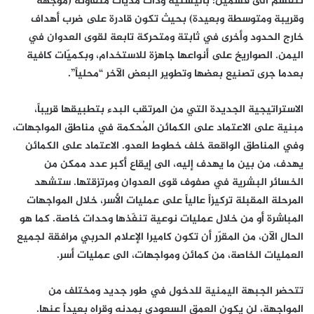
تنقسم الى قسمين: باليستية وذات مديات متفاوتة (موجّهة
وقريبة ومتوسطة وبعيدة) بحيث تكون قادرة على ضرب أهداف
خارج الحدود وأخرى في ثابتة ومتحركة تابعة لقوى العدوان في
اليمن. الصواريخ على أنواعها جاهزة للاستخدام، وبكميّات كافية
بعدما جرى تصنيع بعضها وتطوير البعض الآخر “محلياً”.
الاستراتيجية الجديدة التي من المرتقب البدء بتطبيقها قريباً،
مبنية على الاعتماد على الكمائن المُحكمة في مناطق المواجهات،
وفي المناطق الواقعة خلف خطوط العدو. الاعتماد على الكمائن
يهدف، من بين ما يهدف إليه، الى إيقاع أكبر عدد ممكن من
الخسائر البشرية في صفوف قوى العدوان ومرتزقتها. ستشهد
المرحلة المقبلة تركيزاً عالياً على عمليات الأسر، خلال المواجهات
المباشرة أو من خلال عمليات نوعية تنفّذها وحدات خاصة. كما هو
الحال الآن، من المقرّر أن تكون كاميرا الإعلام الحربي مرافقة لجميع
العمليات الخاصة، من كمائن ومواجهات، الى عمليات أسر.
تتحضر الجبهة اليمنية للدخول في طور جديد ومختلف من
المواجهة، لن يكون العمق السعودي بمدنه وقراه بعيداً عنها.