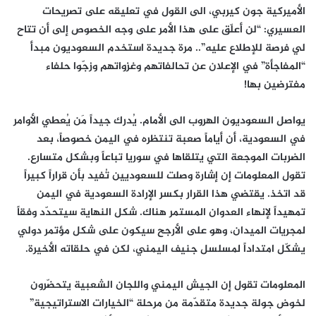
الأميركية جون كيربي، الى القول في تعليقه على تصريحات
العسيري: “لن أعلّق على هذا الأمر على وجه الخصوص إلى أن تتاح
لي فرصة للإطلاع عليه”.. مرة جديدة استخدم السعوديون مبدأ
“المفاجأة” في الإعلان عن تحالفاتهم وغزواتهم وزجّوا حلفاء
مفترضين بها!
يواصل السعوديون الهروب الى الأمام. يُدرك جيداً مَن يُعطي الأوامر
في السعودية، أن أياماً صعبة تنتظره في اليمن خصوصاً، بعد
الضربات الموجعة التي يتلقاها في سوريا تباعاً وبشكل متسارع.
تقول المعلومات إن إشارة وصلت للسعوديين تُفيد بأن قراراً كبيراً
قد اتخذ. يقتضي هذا القرار بكسر الإرادة السعودية في اليمن
تمهيداً لإنهاء العدوان المستمر هناك. شكل النهاية سيتحدّد وفقاً
لمجريات الميدان، وهو على الأرجح سيكون على شكل مؤتمر دولي
يشكّل امتداداً لمسلسل جنيف اليمني، لكن في حلقاته الأخيرة.
المعلومات تقول إن الجيش اليمني واللجان الشعبية يتحضّرون
لخوض جولة جديدة متقدّمة من مرحلة “الخيارات الاستراتيجية”