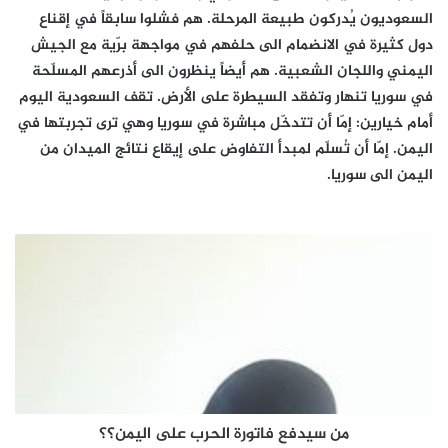
السعوديون يُدركون طبيعة المرحلة. هم فشلوا سابقاً في إقناع
دول كثيرة في الانضمام الى حلفهم في مواجهة برّية مع الجيش
اليمني واللجان الشعبية. هم أيضاً ينظرون الى أذرعهم المسلّحة
في سوريا تنهار وتفقد السيطرة على الأرض. تقف السعودية اليوم
أمام خيارين: إمّا أن تتدخّل مباشرة في سوريا وهي ترى تجربتها في
اليمن. إمّا أن تُسلّم لمبدأ التفاوض على إيقاع نتائج الميدان من
اليمن الى سوريا.
من سيدفع فاتورة الحرب على اليمن؟؟