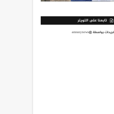
تابعنا على التويتر
يدات بواسطة @amranynews