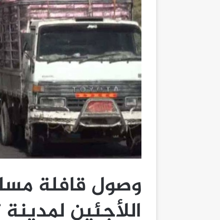
وصول قافلة مسا
اللأجئين لمدينة 