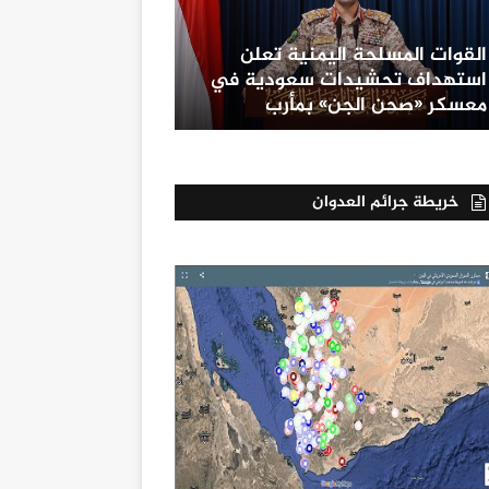
القوات المسلحة اليمنية تعلن
استهداف تحشيدات سعودية في
معسكر «صحن الجن» بمأرب
خريطة جرائم العدوان