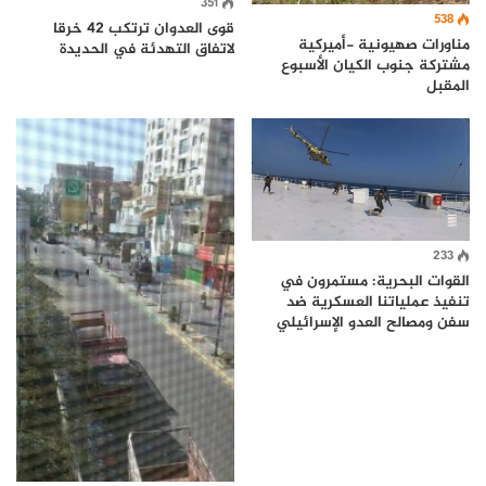
351
538
قوى العدوان ترتكب 42 خرقا
مناورات صهيونية -أميركية
لاتفاق التهدئة في الحديدة
مشتركة جنوب الكيان الأسبوع
المقبل
233
القوات البحرية: مستمرون في
تنفيذ عملياتنا العسكرية ضد
سفن ومصالح العدو الإسرائيلي