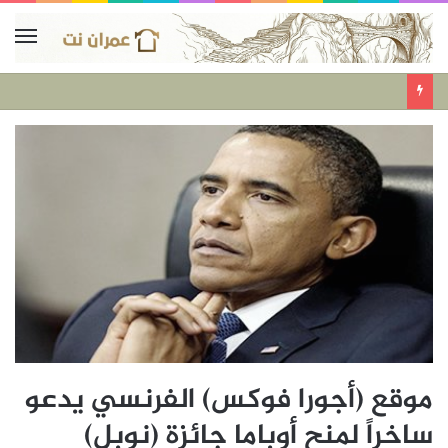
موقع (أجورا فوكس) الفرنسي يدعو
ساخراً لمنح أوباما جائزة (نوبل)