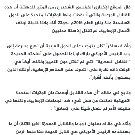
قال الموقع الإخباري الفرنسي الشهير إن من المثير للدهشة أن هذه
القنابل المرعبة والتي أسقطت منها الولايات المتحدة على الدول
الاسلامية منذ يناير العام 2015م نحو23 ألف و144 قنبلة لوقف
الأعمال الإرهابية، لم تقتل إلا ستة مدنيين .
وأضاف ساخراً “كان يتوجب على الدول الغربية أن تهرع مسرعة إلى
باب الرئيس الأمريكي باراك اوباما للحصول على أسلحته الجديدة
“القنابل السحرية” التي لم تقتل دون التمييز ولكنها أيضاً في
الوقت ذاته قادرة على التعرف على العناصر الإرهابية، أولئك الذين
يصنفون بأنهم أشرار”.
وتابع في مقاله “أن هذه القنابل أوهمت بان الولايات المتحدة
الامريكية تمكنت من فعل شيء ضد الجماعات الإرهابية، ولكنها في
حقيقة الأمر لم تفعل شيئاً على الإطلاق” .
وأكد في مقاله بعنوان (اوباما والقنابل المعجزة الغير قاتلة) أن ما
يستخدمه الرئيس الأمريكي هي قنابل قديمة عفا عنها الزمن