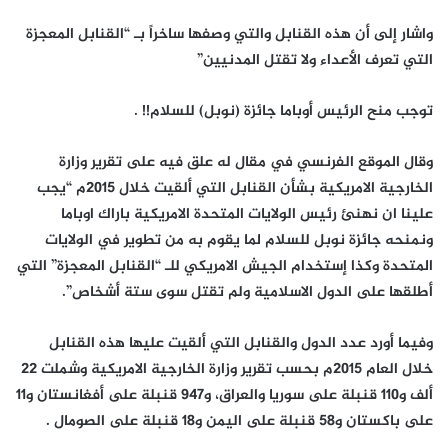
واشار إلى أن هذه القنابل والتي وصفها ساخراً بـ “القنابل المعجزة
التي تعرف الأعداء ولا تقتل المدنيين”
توجب منح الرئيس أوباما جائزة (نوبل) للسلام!! .
وقال الموقع الفرنسي في مقال له علق فيه على تقرير وزارة
الخارجية الامريكية بشأن القنابل التي ألقيت خلال 2015م “يجب
علينا ان نهنئ رئيس الولايات المتحدة الامريكية باراك اوباما
ونمنحه جائزة نوبل للسلام لما يقوم به من تطوير في الولايات
المتحدة وكذا إستخدام الجيش الامريكي للـ “القنابل المعجزة” التي
أطلقها على الدول الاسلامية ولم تقتل سوى ستة أشخاص”.
وفيما أورد عدد الدول والقنابل التي ألقيت عليها هذه القنابل
خلال العام 2015م بحسب تقرير وزارة الخارجية الامريكية وشملت 22
ألف و110 قنبلة على سوريا والعراق، و947 قنبلة على أفغانستان و11
على باكستان و58 قنبلة على اليمن و18 قنبلة على الصومال .