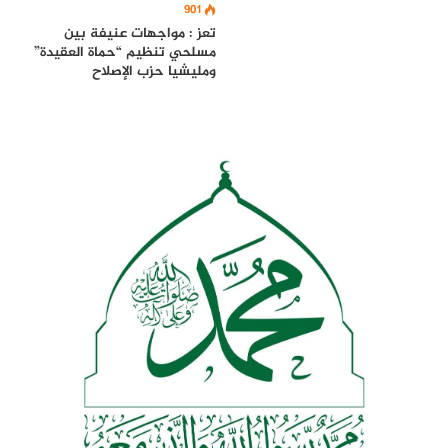
901
تعز : مواجهات عنيفة بين
مسلحي تنظيم “حماة العقيدة”
ومليشيا حزب الإصلاح