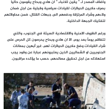
واضاف المصدر لـ ” يقين للانباء ” ان هادي وبحاح يقومون حاليا
بصرف ملايين الدولارات لقيادات سياسية وقبلية من اجل ضمان
ولاءهم وشراء المرتزقة ودفعهم الى جبهات القتال، ضمن محاولاتهم
لتفكيك الجبهة الداخلية.
ورغم الظروف الامنية والاقتصادية السيئة في الجنوب، والتي
تتفاقم يوماً بعد يوم، الا ان هادي وبحاح يحرصون كل الحرص على
شراء القيادات وضخ ملايين الدولارات لهم، غير آبهين بمعانات
الجنوبيين او الشماليين الذين يعتبرونهم عبارة عن وقود يجب
استهلاكه من اجل تحقيق مصالحهم، حسب ما يؤكده مراقبون.