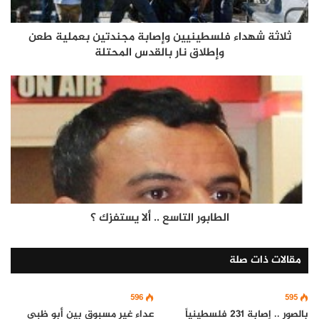
ثلاثة شهداء فلسطينيين وإصابة مجندتين بعملية طعن
وإطلاق نار بالقدس المحتلة
الطابور التاسع .. ألا يستفزك ؟
مقالات ذات صلة
596
595
بالصور .. إصابة 231 فلسطينياً
عداء غير مسبوق بين أبو ظبي