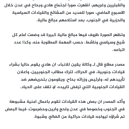
والقبليين وغريهم، اظهرت صورا لجتماع هادي وبحاح في عدن خلال
الاسبوع الماضي، صورا للعديد من المشائخ والقيادات السياسية
والحزبية في الجنوب، بعد استلامهم مبالغ مالية.
وتظهر الصورة ظروف فيها مبالغ مالية كبيرة قد وضعت امام كل
شيخ وسياسي وناشط، حسب المهمة المطلوبة منه، وكذا عدد
اتباعه.
مصدر مطلع قال لـ وكالة يقين للانباء، ان هادي يقوم حاليا بشراء
قيادات جنوبية، في الحراك، لترك مطالب الجنوبيين، واعلان
تأييدهم له، ولرئيس وزرائه بحاح، ويقومون بتحريضهم ضد
القيادات الجنوبية التي ترفض تاييده، او تقف على الحياد.
وأكد المصدر ان بعض هذه القيادات تقوم باعمال امنية مشبوهة
في الجنوب وخصوصا في عدن ولحج وابين،وحضرموت، فيما البعض
تم شراؤه ليواجه قيادات حراكية من الضالع، وشبوة.