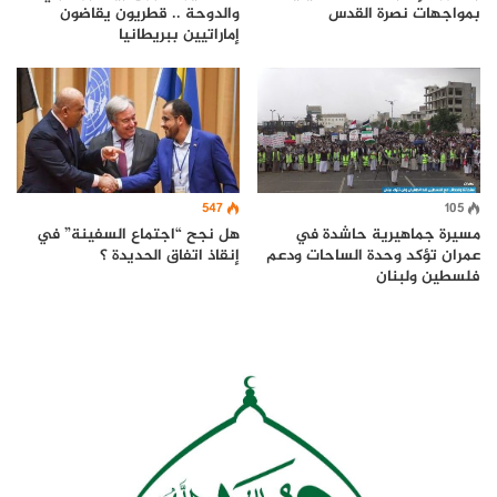
بمواجهات نصرة القدس
والدوحة .. قطريون يقاضون
إماراتيين ببريطانيا
547
105
مسيرة جماهيرية حاشدة في
هل نجح “اجتماع السفينة” في
عمران تؤكد وحدة الساحات ودعم
إنقاذ اتفاق الحديدة ؟
فلسطين ولبنان