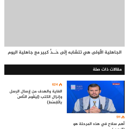
الجاهلية الأولى هي تتشابه إلَى حَــدٍّ كبير مع جاهلية اليوم
مقالات ذات صلة
624
الغاية والهدف من إرسال الرسل
وإنزال الكتب {لِيَقُومَ النَّاسُ
بِالْقِسْطِ}
511
أهم سلاح في هذه المرحلة هو