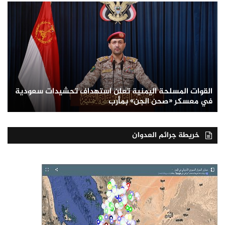
القوات المسلحة اليمنية تعلن استهداف تحشيدات سعودية
في معسكر «صحن الجن» بمأرب
خريطة جرائم العدوان