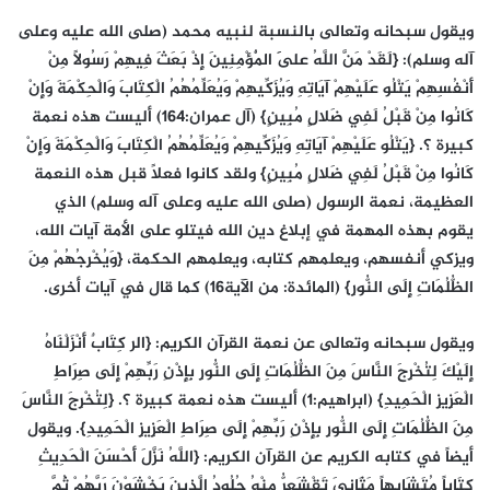
ويقول سبحانه وتعالى بالنسبة لنبيه محمد (صلى الله عليه وعلى
آله وسلم): {لَقَدْ مَنَّ اللَّهُ عَلَى الْمُؤْمِنِينَ إِذْ بَعَثَ فِيهِمْ رَسُولاً مِنْ
أَنْفُسِهِمْ يَتْلُو عَلَيْهِمْ آيَاتِهِ وَيُزَكِّيهِمْ وَيُعَلِّمُهُمُ الْكِتَابَ وَالْحِكْمَةَ وَإِنْ
كَانُوا مِنْ قَبْلُ لَفِي ضَلالٍ مُبِينٍ} (آل عمران:164) أليست هذه نعمة
كبيرة ؟. {يَتْلُو عَلَيْهِمْ آيَاتِهِ وَيُزَكِّيهِمْ وَيُعَلِّمُهُمُ الْكِتَابَ وَالْحِكْمَةَ وَإِنْ
كَانُوا مِنْ قَبْلُ لَفِي ضَلالٍ مُبِينٍ} ولقد كانوا فعلاً قبل هذه النعمة
العظيمة، نعمة الرسول (صلى الله عليه وعلى آله وسلم) الذي
يقوم بهذه المهمة في إبلاغ دين الله فيتلو على الأمة آيات الله،
ويزكي أنفسهم، ويعلمهم كتابه، ويعلمهم الحكمة، {وَيُخْرِجُهُمْ مِنَ
الظُّلُمَاتِ إِلَى النُّورِ} (المائدة: من الآية16) كما قال في آيات أخرى.
ويقول سبحانه وتعالى عن نعمة القرآن الكريم: {الر كِتَابٌ أَنْزَلْنَاهُ
إِلَيْكَ لِتُخْرِجَ النَّاسَ مِنَ الظُّلُمَاتِ إِلَى النُّورِ بِإِذْنِ رَبِّهِمْ إِلَى صِرَاطِ
الْعَزِيزِ الْحَمِيدِ} (ابراهيم:1) أليست هذه نعمة كبيرة ؟. {لِتُخْرِجَ النَّاسَ
مِنَ الظُّلُمَاتِ إِلَى النُّورِ بِإِذْنِ رَبِّهِمْ إِلَى صِرَاطِ الْعَزِيزِ الْحَمِيدِ}. ويقول
أيضاً في كتابه الكريم عن القرآن الكريم: {اللَّهُ نَزَّلَ أَحْسَنَ الْحَدِيثِ
كِتَاباً مُتَشَابِهاً مَثَانِيَ تَقْشَعِرُّ مِنْهُ جُلُودُ الَّذِينَ يَخْشَوْنَ رَبَّهُمْ ثُمَّ