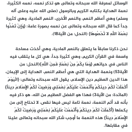
الوسائل لمعرفة الله سبحانه وتعالى هو تذكر نعمه، نعمه الكثيرة،
نعمة الهداية بكتابه الكريم وبالرسول (صلى الله عليه وعلى آله
وسلم) وهي أعظم النعم، والنعم الأخرى، النعم المادية، وهي كثيرة
جداً كما قال الله سبحانه وتعالى عن نعمه بصورة عامة: {وَإِنْ تَعُدُّوا
نِعْمَةَ اللَّهِ لا تُحْصُوهَا} (النحل: من الآية18).
نحن ذكرنا سابقاً ما يتعلق بالنعم المادية، وهي أخذت مساحة
واسعة في القرآن الكريم، وهي كثيرة جداً، هي كل ما يتقلب فيه
الناس في حياتهم {وَمَا بِكُمْ مِنْ نِعْمَةٍ فَمِنَ اللَّهِ}(النحل: من
الآية53) ونعمة الهداية التي هي أعظم النعم، الهداية إلى الإيمان،
هذا الدين العظيم دين الإسلام، يقول الله سبحانه وتعالى: {الْيَوْمَ
أَكْمَلْتُ لَكُمْ دِينَكُمْ وَأَتْمَمْتُ عَلَيْكُمْ نِعْمَتِي وَرَضِيتُ لَكُمُ الْإِسْلامَ دِيناً}
(المائدة: من الآية3) فهذا هو الفضل العظيم من الله، هو ذكر فيه
بأنه قد أتم النعمة، نعمة تامة ليس فيها نقص، لا تحتاج إلى من
يكملها {أَكْمَلْتُ لَكُمْ دِينَكُمْ وَأَتْمَمْتُ عَلَيْكُمْ نِعْمَتِي وَرَضِيتُ لَكُمُ
الْإِسْلامَ دِيناً} هذه النعمة ما أوجب شكر الله سبحانه وتعالى علينا
في مقابلها!.