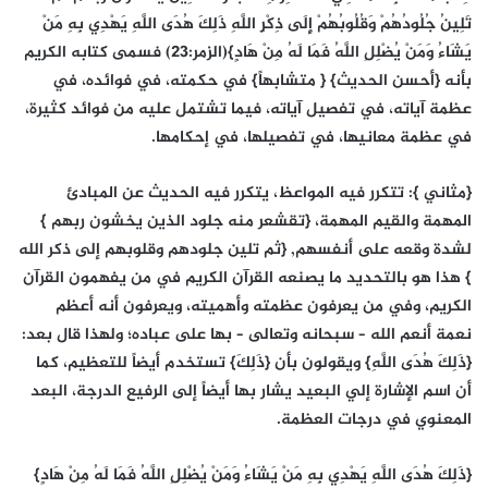
تَلِينُ جُلُودُهُمْ وَقُلُوبُهُمْ إِلَى ذِكْرِ اللَّهِ ذَلِكَ هُدَى اللَّهِ يَهْدِي بِهِ مَنْ
يَشَاءُ وَمَنْ يُضْلِلِ اللَّهُ فَمَا لَهُ مِنْ هَادٍ}(الزمر:23) فسمى كتابه الكريم
بأنه {أحسن الحديث} { متشابهاً} في حكمته، في فوائده، في
عظمة آياته، في تفصيل آياته، فيما تشتمل عليه من فوائد كثيرة،
في عظمة معانيها، في تفصيلها، في إحكامها.
{مثاني }: تتكرر فيه المواعظ، يتكرر فيه الحديث عن المبادئ
المهمة والقيم المهمة، {تقشعر منه جلود الذين يخشون ربهم }
لشدة وقعه على أنفسهم, {ثم تلين جلودهم وقلوبهم إلى ذكر الله
} هذا هو بالتحديد ما يصنعه القرآن الكريم في من يفهمون القرآن
الكريم، وفي من يعرفون عظمته وأهميته، ويعرفون أنه أعظم
نعمة أنعم الله – سبحانه وتعالى – بها على عباده؛ ولهذا قال بعد:
{ذَلِكَ هُدَى اللَّهِ} ويقولون بأن {ذَلِكَ} تستخدم أيضاً للتعظيم، كما
أن اسم الإشارة إلي البعيد يشار بها أيضاً إلى الرفيع الدرجة، البعد
المعنوي في درجات العظمة.
{ذَلِكَ هُدَى اللَّهِ يَهْدِي بِهِ مَنْ يَشَاءُ وَمَنْ يُضْلِلِ اللَّهُ فَمَا لَهُ مِنْ هَادٍ}