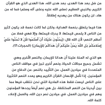
من ضل بعد هذا الهدى، بعد هدى الله، هذا الهدى الذي هو القرآن
الكريم، والنبي العظيم (صلى الله عليه وعلى آله وسلم) فما له من
هاد، لن يكون هناك من يهديه إطلاقاً.
هذا فيما يتعلق بنعمة الهداية، ولكن لما كانت نعمة قد يكون كثير
من الناس لا يلمس قيمتها، لا يدرك قيمتها، وإلا فهي فعلا من
أعظم النعم؛ لأن الله قال: {يَمُنُّونَ عَلَيْكَ أَنْ أَسْلَمُوا قُلْ لا تَمُنُّوا عَلَيَّ
إِسْلامَكُمْ بَلِ اللَّهُ يَمُنُّ عَلَيْكُمْ أَنْ هَدَاكُمْ لِلْإِيمَانِ} (الحجرات:17).
هو الذي له المنة علينا أن هدانا للإيمان، والنعم الأخرى وهي
تشمل جميع مجالات الحياة، ونعم أخرى تبرز في مواقف الناس
المتعددة في ميادين العمل، من التأييد بالنصر، من الدفاع عن
المؤمنين. إذا تأمل الإنسان القرآن الكريم وهو يعدد النعم الكثيرة
على الناس ليست فقط هذه المادية التي نحن نتقلب فيها مما
بين أيدينا من النعم المختلفة، بل هي نعم أيضاً يجدها المؤمنون
وهم في ميادين العمل، في ميادين نصر دين الله، والعمل لإعلاء
كلمة الله.