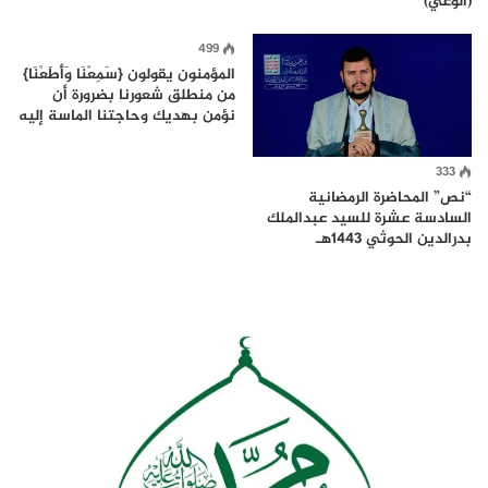
(الوعي)
499
المؤمنون يقولون {سَمِعْنَا وَأَطَعْنَا}
من منطلق شعورنا بضرورة أن
نؤمن بهديك وحاجتنا الماسة إليه
333
“نص” المحاضرة الرمضانية
السادسة عشرة للسيد عبدالملك
بدرالدين الحوثي 1443هـ