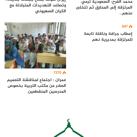
محمد الفرح: السعودية ترمي
وتصاعد التهديدات المتبادلة مع
المرتزقة إلى المحارق ثم تتخلى
الكيان الصهيوني
عنهم..
647
إعطاب جرافة وناقلة تابعة
للمرتزقة بمديرية نهم
1٬270
عمران : اجتماع لمناقشة التعميم
الصادر من مكتب التربية بخصوص
المدرسين المنقطعين