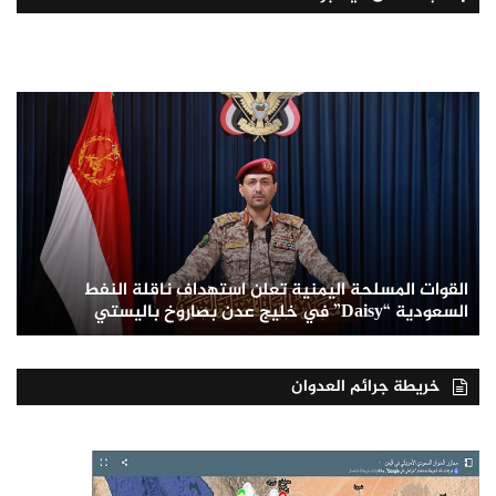
القوات المسلحة اليمنية تعلن استهداف ناقلة النفط
السعودية “Daisy” في خليج عدن بصاروخ باليستي
خريطة جرائم العدوان