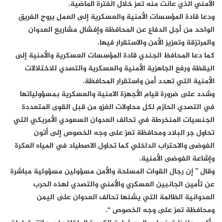
الأمني الذي عانت منه تعز خلال الفترة الماضية.
ودعا قادة المؤسسات الأمنية والعسكرية إلى العمل بروح الفريق
الواحد من أجل الدفاع عن المحافظة وإفشال مشاريع العدوان
والمرتزقة وتعزيز الأمن والاستقرار فيها.
كما دعا المحافظ الجندي قادة المؤسسات العسكرية والأمنية إلى
اليقظة ورفع الجاهزية الأمنية والعسكرية والتصدي للاختلالات
الأمنية التي تهدد أمن واستقرار المحافظة.
وشدد على ضرورة قيام الأجهزة الامنية والعسكرية بمسؤولياتها
في التصدي الحازم لكل محاولات الغزو من قبل القوى المتعددة
الجنسيات المنخرطة في تحالف العدوان السعودي الأمريكي التي
تحاول جر البلاد ومحافظة تعز على وجه الخصوص إلى أتون
الفوضى والاحتراب الداخلي كما تحاول الاصطياد في المياه العكرة
وإشاعة الفوضى الأمنية.
وقال ” إن رجال القوات المسلحة والأمن مسؤولين مسؤولية مباشرة
عن تأمين الجانبين العسكري والأمني والتصدي لهذه الحرب
العدوانية الظالمة التي يشنها تحالف العدوان على اليمن
ومحافظة تعز على وجه الخصوص “.