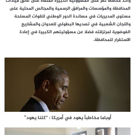
وأكد محافظ تعز على المسؤولية الكبيرة الملقاة على عاتق قيادات
المحافظة والمؤسسات والمرافق الرسمية والمجالس المحلية على
مستوى المديريات في مساندة الدور الوطني للقوات المسلحة
واللجان الشعبية في تصديها البطولي للعدوان والمشاريع
الفوضوية لمرتزقته فضلا عن مسؤوليتهم الكبيرة في إعادة
الاستقرار للمحافظة.
أوباما مخاطباً يهود في أمريكا : “كلنا يهود”