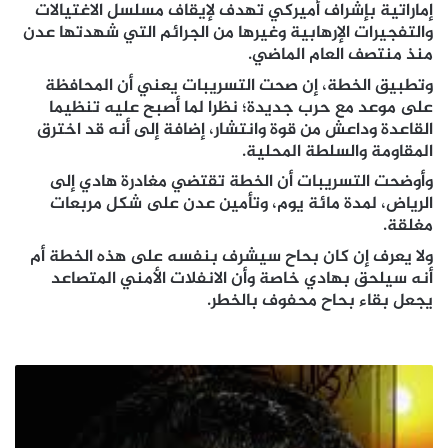
إماراتية بإشراف أميركي تهدف لإيقاف مسلسل الاغتيالات
والتفجيرات الإرهابية وغيرها من الجرائم التي شهدتها عدن
منذ منتصف العام الماضي.
وتطبيق الخطة، إن صحت التسريبات يعني أن المحافظة
على موعد مع حرب جديدة؛ نظرا لما أصبح عليه تنظيما
القاعدة وداعش من قوة وانتشار، إضافة إلى أنه قد اخترق
المقاومة والسلطة المحلية.
وأوضحت التسريبات أن الخطة تقتضي مغادرة هادي إلى
الرياض، لمدة مائة يوم، وتأمين عدن على شكل مربعات
مغلقة.
ولا يعرف إن كان بحاح سيشرف بنفسه على هذه الخطة أم
أنه سيلحق بهادي خاصة وأن الانفلات الأمني المتصاعد
يجعل بقاء بحاح محفوف بالخطر.