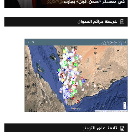
في معسكر «صحن الجن» بمأرب
خريطة جرائم العدوان
تابعنا على التويتر