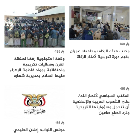
140
مكتب هيئة الزكاة بمحافظة عمران
485
يقيم دورة تدريبية لأمناء الزكاة
وقفة احتجاجية رفضا لصفقة
القرن وفعاليات تكريمية
واحتفائية بمولد فاطمة الزهراء
عليها السلام بمديرية شهاره
491
المكتب السياسي لأنصار الله/
على الشعوب العربية والإسلامية
أن تتحمل مسؤوليتها التاريخية
وترد الصاع صاعين
165
مجلس النواب: إعلان العليمي