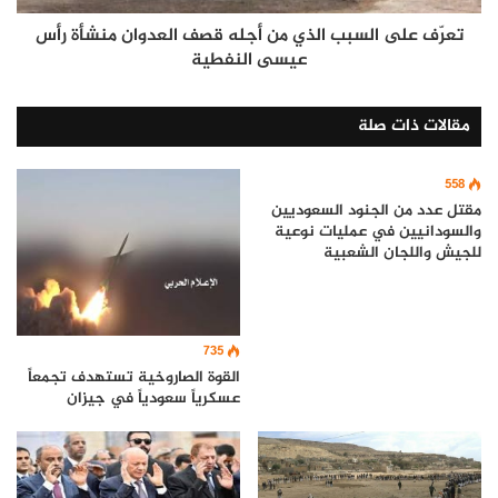
تعرّف على السبب الذي من أجله قصف العدوان منشأة رأس
عيسى النفطية
مقالات ذات صلة
558
مقتل عدد من الجنود السعوديين
والسودانيين في عمليات نوعية
للجيش واللجان الشعبية
735
القوة الصاروخية تستهدف تجمعاً
عسكرياً سعودياً في جيزان