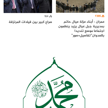
1٬395
164
عمران : أبناء عزلة عيال حاتم
صراع كبير بين قيادات المرتزقة
بمديرية جبل عيال يزيد ينظمون
اجتماعا موسع تنديدا
بالعدوان”تفاصيل+صور”