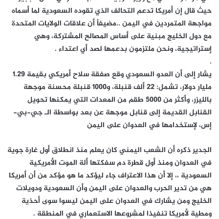
حيث قال إن أمريكا تدعم التحالف الذي تقوده السعودية لما أسماه
مواجهة المتمردين في اليمن ..مضيفاً أن علاقات الولايات المتحدة
مع دول الخليج مبنية على أساس المصالح المشتركة، وهي
إستراتيجية، ونحن ملتزمون بدعمها لصد أي اعتداء .
.
يشار إلى أن العدو السعودي وقع صفقة سلاح أمريكي بقيمة 1.29
مليار دولار، تشمل: 22 ألف قنبلة، و1000 قنبلة محسنة موجهة
بالليزر، وأكثر من 5000 طقم من المعدات التي يمكنها تحويل
القنابل القديمة إلى قنابل موجهة عن بعد بواسطة الـ جي-بي-
إس، لإستخدامها في العدوان على اليمن
الجدير ذكره أن الشعب اليمني كان يعلم منذ انطلاق أول غارة جوية
في العدوان ومنذ أول قطرة دم سفكتها ألة الموت الأمريكية
السعودية ،، إلا أن هذا الاعتراف جاء ليؤكد ما هو مؤكد من أن أمريكا
هي من تدير الحرب والعدوان على اليمن وأن السعودية ودويلات
الخليج ومن يشارك في العدوان على اليمن ليسوا سوى أحذية
ومطية لأمريكا تنفيذا لمشروعها الاستعماري في المنطقة .