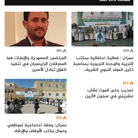
483
328
عمران : فعالية احتفالية بمكتب
المرتضى: السعودية والإمارات هما
التربية والوحدة التربوية بمناسبة
المعرقلان الرئيسيان في تنفيذ
ذكرى المولد النبوي الشريف.
اتفاق تبادل الأسرى
522
تعذيب حتى الموت لشاب
عشريني في سجون #أبين
932
عمران: وفقة احتجاجية لموظفي
وعمال مكتب الأوقاف والإرشاد