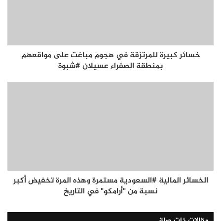
خسائر كبيرة للمرتزقة في هجوم مباغت على مواقعهم
بمنطقة الصفراء عسيلان #شبوة
الخسائر المالية #السعودية مستمرة وهذه المرة تخفيض أكبر
نسبة من "أرامكو" في التاريخ
مقالات ذات صلة