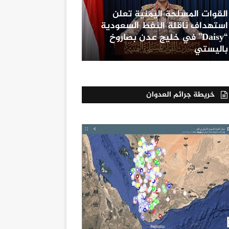
القوات المسلحة اليمنية تعلن
استهداف ناقلة النفط السعودية
“Daisy” في خليج عدن بصاروخ
باليستي
خريطة جرائم العدوان