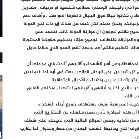
سوا في واجبهم الوطني لمطالب شخصية او مرتبات . مقدرين
دي فكانوا جبالا فوق الجبال لا تهزها العواصف . وأضاف نعم
رتباتكم ونحن معكم لكن كيف هل هناك إيرادات لدي الدولة
يح فانتم تعرفون ان موازنة الدولة كانت تعتمد على
 والمرتزقة فلنطالب الجميع هؤلاء بتسليم حقوقنا المحتجزة
لة التعليم فانتم أهم جبهة تقهر العدو الذي طالما حاول
المحافظة وعن أسر الشهداء وأقاربهم أكدت في مجملها أن
ثرى كل شبر من ارض الوطن الطاهر يبعث في أوساط اليمنيين
ارثه اليمنيين والأبناء و الأجيال المتعاقبة.
رب الذي اختاره أبائهم وأقربائهم الشهداء وبذلهم الغالي
ن الله.
يبة المدرسية سوف يستهدف جميع أبناء الشهداء
 أن هذه المبادرة تأتي ضمن سلسلة من المشاريع التي
اء من تغذية وبعض المبالغ المالية التي تعينهم على شظف
روف التي يعانيها الشعب اليمني من حصار وعدوان لما يقارب
.