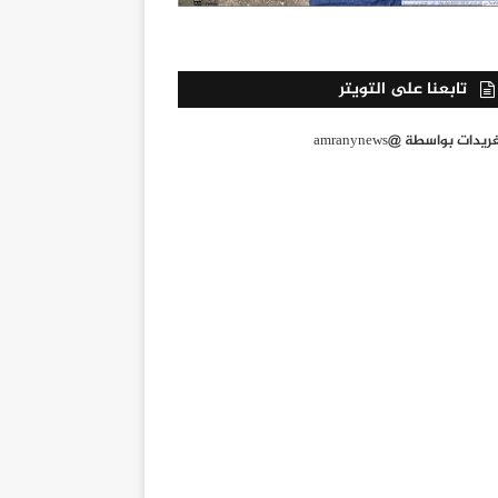
تابعنا على التويتر
يدات بواسطة @amranynews