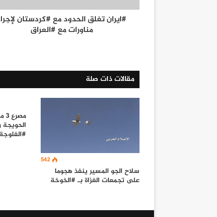
#ايران تغلق الحدود مع #كردستان لإجراء
مناورات مع #العراق
مقالات ذات صلة
مصر
#الفلوجة
542
سلاح الجو المسير ينفذ هجوما
على تجمعات الغزاة بـ #الخوخة