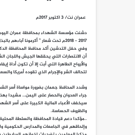
عمران نت/ 3 اكتوبر 2017م
دشنت مؤسسة الشهداء بمحافظة عمران اليوم مش
2017 – 2018م تحت شعار ” أكرمونا آباءهم بالبذل فلنكرم أبنائهم بالعطاء “.
وفي حفل التدشين أكد محافظ المحافظة الدكت
أن الانتصارات التي يحققها الجيش واللجان الشع
والأرواح الطاهرة التي أبت إلا أن تكون أداة إ
لتحالف الشر والإجرام الذي تقوده أمريكا والسع
وشدد المحافظ جعمان بضرورة مواساة أسر الشهد
جراء العدوان والحصار على اليمن… مشيدا بهذه 
سيخفف الأعباء المالية الكبيرة على أسر الشهد
والظروف الحساسة.
..مؤكدا دعم قيادة المحافظة والسلطة المحلية
وإلحاقهم في الجامعات والمدارس الحكومية والأ
مذكرا المعلمين بتضحيات إخوانهم المرابطين 