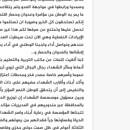
وصمدوا ورابطوا في مواجهة العدو ولم يتقاع
ما يمر به الوطن من مؤامرة وعدوان وحصار اقتصا
إنكم تستحقون كل الخير وضرورة ان تستلموا م
تحصل عليها وتمتنع عن صرفها لكم هذا غير صح
الإيرادات النفطية وهي الان تحت سيطرت العدو
عندهم ونواصل أداء واجبنا الوطني في أداء رسا
إفشالها بالعدوان والحصار و…
كما ألقيت كلمات عن مكتب التربية والتعليم ب
أنماط ومآثر الشهداء رجال الرجال التي تروي 
عموما وأسرهم خاصة مصدر فخر ومحطات اعتزاز يتو
وأكد أبناء وأقارب الشهداء مضيهم على ذات الد
والنفيس إلى أن يتحقق للوطن النصر المؤزر بأذ
وبين مسؤول موسسسة الشهداء إن توزيع الحق
بالمحافظة عبر مندوبيهم في المديريات مؤكدا
تتبناها المؤسسة في رعاية أبناء واسر الشهد
الحياة وقساوتها جرأ فقدانهم من يعولهم والظ
الثلاثة أعوام في ظل صمت دولي مخزي وفاضح 