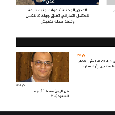
#عدن_المحتلة / قوات امنية تابعة
للحتلال الاماراتي تغلق جولة كالتكس
وتنفذ حملة تفتيش
539
ع 3 من قيادات #داعش بقضاء
الحويجة و4 مدنيين إثر انفجار بـ
354
هل اليمنُ معضلةٌ أمنية
للسعوديّة؟!