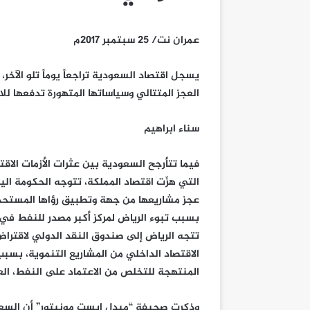
عمران نت/ 25 سبتمبر 2017م
يسجل اقتصاد السعودية تراجعاً يوماً تلو الآخر، 
العجز المتتالي وسياساتها المتهورة تدفعها لل
سناء ابراهيم
فيما تتأرجح السعودية بين عثرات الأزمات الاقت
التي هزّت اقتصاد المملكة، تتوجه الحكومة ال
عجز مشاريعها من جهة وتطبيق رؤاها المستحد
بسبب تبوء الرياض لمركز أكبر مصدر للنفط في ا
الاقتصاد الداخلي من المشاريع التنموية، بسب
المنتهجة للتخلص من الاعتماد على النفط، العن
وذكرت صحيفة “ميدل ايست مونيتور” أن السعودية