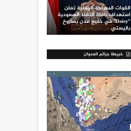
القوات المسلحة اليمنية تعلن
استهداف ناقلة النفط السعودية
“Daisy” في خليج عدن بصاروخ
باليستي
خريطة جرائم العدوان