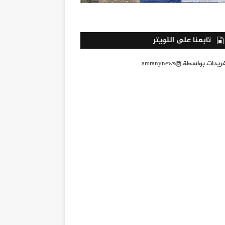
تابعنا على التويتر
يدات بواسطة @amranynews