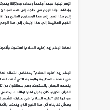
الإسرائيلية عبيداً وخدماً وعملاء ومرتزقة يت
وإذلالها نرانا اليوم في حاجة إلى هذه المبادئ
إلى هذا الصبر إلى هذا المستوى العالي من الا
القيم العظيمة إلى هذا الإيمان إلى هذا الوع
نهضة الإمام زيد (عليه السلام) استمرت وأثمرت
الإمام زيدٌ “عليه السلام” بمقتضى انتمائه له
في نهضته العظيمة والمهمة التي أبقت لهذا الحق
ينصحه البعض بالسكوت، وهم ينطلقون من تلك 
القرآن الكريم، كان يقول لهم: (والله ما يدعني
هو كما قال “عليه السلام” في عبارته الشهيرة: (ع
وعَطَّل كتابنا)؛ لأن هذا النوع الذي يتحكم با