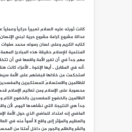
كانت ثورته عليه السلام تعبيراً حركياً وعمليا
عدالة مشروع كرامة مشروع حرية لبني الإنسان
كتابه الكريم وعلى لسان رسوله محمد صلوات ا
المنتمية للإسلام حقيقة هذه المبادئ المهمة جد
مهم جداً في أن تغير الأمة واقعها في أن تتخل
.أنه في المقابل ـ أيها الإخوة ـ الأعزاء كانت 
استحكمت من خلالها قبضتهم على الأمة سيطرته
للظالمين والاستسلامُ للمستكبرين والمفسدين
محسوبة على الإسلام ومن تعاليم الإسلام قدمت 
الظالمين بالخضوع للمفسدين بالخضوع التام وال
جداً هي النتيجة التي نشاهدها اليوم. لأن واقعنا
الماضي إنه امتداد للماضي الذي حول الأمة الإس
والعظيم والمؤثر إلى واقع لا أسوأ منه في الع
والشر والظلم والجور من داخل أمتنا من المحسو