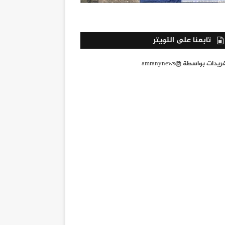
تابعنا على التويتر
يدات بواسطة @amranynews