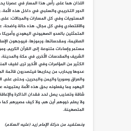
اللذان هما على رأس هذا المسار في عصرنا يحملان
الدور التخريبي والسلبي في داخل هذه الأمة، 
المستويات وفي كل المسارات والمجالات: على ا
والاقتصادي وفي كل مجال، هذه حالة واضحة، عندم
المتمثلين بالعدو الصهيوني اليهودي وأمريكا ه
العظيمة، ومقدساتها، ورموزها، فيوجهون الإسا
مستمر وإساءات متنوعة إلى القرآن الكريم، وم
الشريف والمقدسات الأخرى في مكة والمدينة، م
الكثير من المؤامرات وفي الأخير ترى لفيف الم
عدوها ويحارب من يحاربها فيتصدرون قائمة ال
والعراق وسوريا واليمن والبحرين، وحتى على
اليهود وما يفعلونه بحق هذه الأمة يعتبرونه
شاقة وتعذيب يصل لحد فقدان الذاكرة والإعاقة 
ولا يعلم ذووهم أين هم، ولا كيف مصيرهم كما
المتصهينة.
ونستفيد من حركة الإمام زيد (عليه السلام)