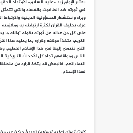
يعتبر الإمام زيدٌ -عليه السلام- الامتداد ال
في ثورته ضد الطاغوت والفساد والتي تتمثل في
وبراء واستشعار المسؤولية الدينية والارتباط
عرف بحليف القرآن لكثرة ارتباطه به وملازمته
على كل من عذله عن ثورته بقوله “والله ما يد
الكريم، متخذاً موقفه وقراره بما يمليه هذا القر
التي ننتمي إليها في هذا الإسلام العظيم، وه
الناس ومواقفهم تجاه كل الأحداث التاريخية
انتماءاتهم، فالبعض قد يتخذ قراره من منطلق
لهذا الإسلام.
كانت ثورته (عليه السلام) تعبيراً حركيا عن مب