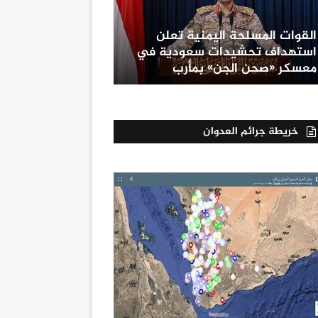
القوات المسلحة اليمنية تعلن
استهداف تحشيدات سعودية في
معسكر «صحن الجن» بمأرب
خريطة جرائم العدوان