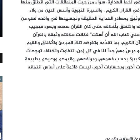
حقيقي لخط الهداية، سواء من حيث المنطلقات التي انطلق منها
 القرآن الكريم ، والسيرة النبوية وأسس الدين من ولاء
 الوثيق بمصادر الهداية الحقيقة وتجسيدها في واقعه فهو من
 له والتخلق بأخلاقه حتى كان القرآن سمعه وبصره فيجيب
عني كتاب الله أن أسكت” فكانت علاقته وثيقة بالقرآن
آن الكريم، بما تقدِّمه وتفرضه تلك المبادئ والأخلاق والقيم
و درسٌ مهمٌ جداً لنا في كل زمن، تتفاوت وتختلف توجهات
 الكبيرة بحسب فهمهم، ودوافعهم، وقيمهم ووعيهم بطبيعة
ات أخرى وبحسابات أخرى، ليست قائمةً على أساس انتمائه
ادئ الإسلام وقيمه