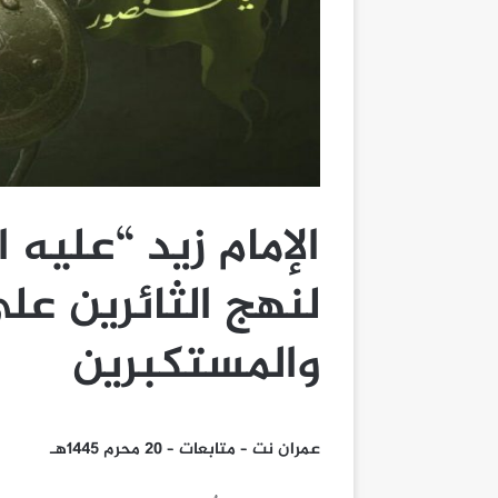
الإمام زيد “عليه 
لنهج الثائرين عل
والمستكبرين
عمران نت – متابعات – 20 محرم 1445هـ