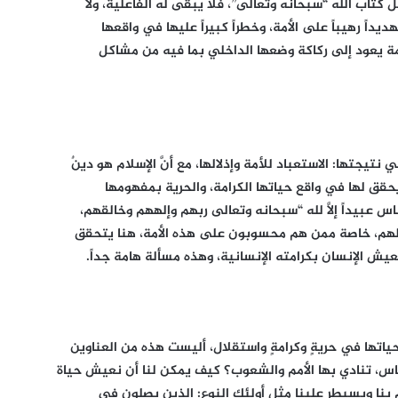
 كتاب الله “سبحانه وتعالى”، فلا يبقى له الفاعلية، ولا
يداً رهيباً على الأمة، وخطراً كبيراً عليها في واقعها
ة الأمة يعود إلى ركاكة وضعها الداخلي بما فيه من مشاكل
تيجتها: الاستعباد للأمة وإذلالها، مع أنَّ الإسلام هو دينٌ
ويحقق لها في واقع حياتها الكرامة، والحرية بمفهومها
س عبيداً إلَّا لله “سبحانه وتعالى ربهم وإلههم وخالقهم،
الهم، خاصة ممن هم محسوبون على هذه الأمة، هنا يتحقق
يعيش الإنسان بكرامته الإنسانية، وهذه مسألة هامة جداً.
ياتها في حريةٍ وكرامةٍ واستقلال، أليست هذه من العناوين
لناس، تنادي بها الأمم والشعوب؟ كيف يمكن لنا أن نعيش حياة
كم بنا ويسيطر علينا مثل أولئك النوع: الذين يصلون في