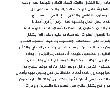
 راية النفاق، والولاء لأعداء الأمة، والتبعية لهم، ولعب
وهما يشتغلان في حالة الانحراف والتحريف على كل
لمستوى الثقافي، والفكري، والإعلامي، والسياسي،
ا يصل الحال بالنسبة لهذا الزمن أنَّ نرى أعداءنا
م الذين يحملون راية العداء للأمة الإسلامية في مبادئها
ءة للرسول “صلوات الله وسلامه عليه وعلى آله” بشكلٍ
ؤامرات على المقدسات الإسلامية، بما فيها المسجد الأقصى
ن بينها الصد عن المسجد الحرام، وتقليص الحجاج، والكثير
نافقين والمطبعين يؤيدون أن تبقى إسرائيل، وأن يُعادى
محاربين لحركات الجهاد والمقاومة في لبنان وفلسطين
 المستوى الفردي داخل دولهم فكل من له موقف سلبي من
 عدوا ويصدرون ضده أحكاما مغلظة من قتل وسجن مؤبد وأعمال
الشديدة في أحيان كثيرة والكثير من أولئك الأحرار يغيبون
 هو واضح بشكل علني في السعودية والبحرين والإمارات