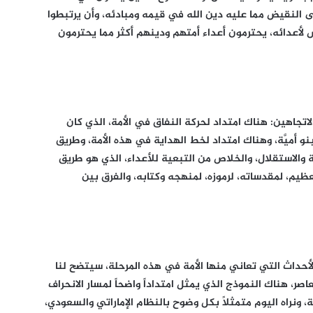
 النقيض مما عليه دين الله في قيمه ومبادئه، وأن يرتبطوا
ص لأعدائه، يحترمون أعداء أمتهم ودينهم أكثر مما يحترمون
الاتجاهين: هناك امتداد لحركة النفاق في الأمة، الذي كان
و أميَّة، وهناك امتداد لخط الهداية في هذه الأمة، وطريق
ة والاستقلال، والخلاص من التبعية للأعداء، الذي هو طريق
لعظيم، لمقدساته، لرموزه، لمنهجه وكتابه، والفرق بين
لأحداث التي تعاني منها الأمة في هذه المرحلة، سيتضح لنا
ر، هناك النموذج الذي يمثل امتداداً واضحاً لمسار الانحراف
، ونراه اليوم متمثلاً بكل وضوح بالنظام الإماراتي والسعودي،