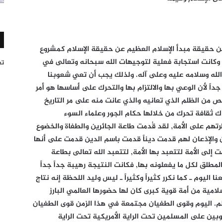
ً عن حقيقة مبدأ الإسلام العظيم عن حقيقة الإسلام كمشروع
 وكانت استجابة فعلية لتوجيهات الله سبحانه وتعالى في
تغر
لله وسلامه عليه وعلى آله. ولذلك يجب أن تعي شعوبنا
اً لأن الوعي بها والالتزام بها والتحرك على أساسها هو أمر
ص من الظلم الذي تعانيه والذي عانت منه على مر التاريخ
هناك ثقافة تحرك من خلالها حكام الجور وعلماء السوء
م على الأمة, لقد قُدمت طاعة الجائرين والطغاة والخضوع
 والإذعان لهم قدمت ديناً قدمت باسم الدين قدمت على أنها
إلى الأمة لتتعبد بها الأمة, لتتعبد الله تعالى بطاعة
مطلق لكل ما يفعلونه بها, فكانت النتيجة رهيبة جداً جداً
 اليوم ـ كما نكرر كثيراً وكثيراً ـ ليس وليد اللحظة إنه نتاج
لامية من أمة قوية كبرى كان لها حضورها العالمي البارز
الم. اليوم وقوى الطغيان مجتمعة في هذا الزمن قوى الطغيان
بين على المسلمين تحت الراية الأمريكية تحت الراية