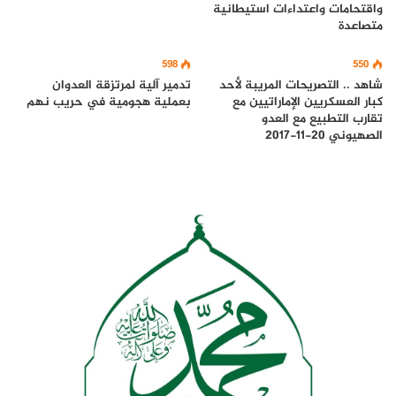
واقتحامات واعتداءات استيطانية
متصاعدة
598
550
شاهد .. التصريحات المريبة لأحد
تدمير آلية لمرتزقة العدوان
كبار العسكريين الإماراتيين مع
بعملية هجومية في حريب نهم
تقارب التطبيع مع العدو
الصهيوني 20-11-2017