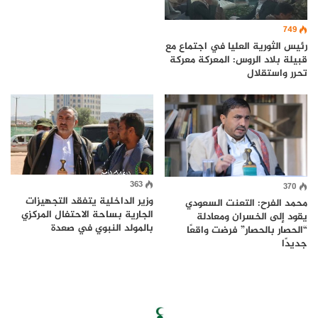
749
رئيس الثورية العليا في اجتماع مع
قبيلة بلاد الروس: المعركة معركة
تحرر واستقلال
363
370
وزير الداخلية يتفقد التجهيزات
محمد الفرح: التعنت السعودي
الجارية بساحة الاحتفال المركزي
يقود إلى الخسران ومعادلة
بالمولد النبوي في صعدة
“الحصار بالحصار” فرضت واقعًا
جديدًا