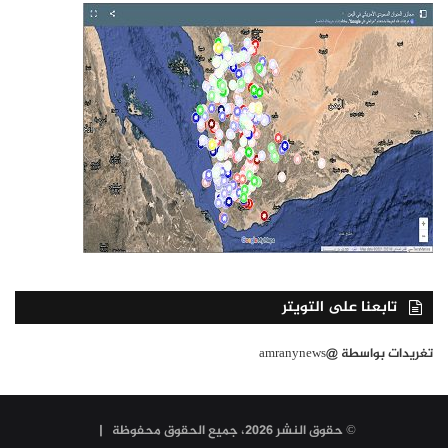
تابعنا على التويتر
تغريدات بواسطة @amranynews
© حقوق النشر 2026، جميع الحقوق محفوظة |