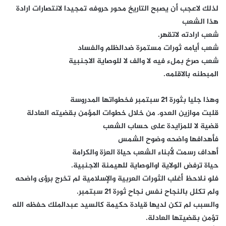
لذلك لاعجب أن يصبح التاريخ محور حروفه تمجيدا لانتصارات ارادة
هذا الشعب
شعب ارادته لاتقهر.
شعب أيامه ثورات مستمرة ضدالظلم والفساد
شعب صرخ بملء فيه لا والف لا للوصاية الاجنبية
المبطنه بالاقلمه.
وهذا جليا بثورة ٢١ سبتمبر فخطواتها المدروسة
قلبت موازين العدو. من خلال خطوات المؤمن بقضيته العادلة
قضية لا للمزايدة على حساب الشعب
فأهدافها واضحه وضوح الشمس
أهداف رسمت لأبناء الشعب حياة العزة والكرامة
حياة ترفض الولاية اوالوصاية للهيمنة الاجنبية.
فلو نلاحظ أغلب الثورات العربية والإسلامية لم تخرج برؤى واضحه
ولم تكلل بالنجاح نفس نجاح ثورة ٢١ سبتمبر.
والسبب لم تكن لديها قيادة حكيمة كالسيد عبدالملك حفظه الله
تؤمن بقضيتها العادلة.