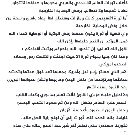
فأغلب ثورات العالم الاسلامي والعربي محورها واهدافها لاتتجاوز
قضايا شعبها ولا تتطالب برفض الوصاية الخارجية
أما ثورة ٢١سبتمبر كانت ومازالت وستظل لها ابعاد وآفاق واسعة من
خلال رفض الوصاية الخارجية
واي قضية أو ثورة يكون هدفها رفض الولاية أو الوصاية لاعداء الله
فمن المؤكد ان النصر حليفها بإذن الله
لقول الله تعالى( إن تنصروا الله ينصركم ويثبت أقدامكم )
وهذا كان جليا بنجاح ثورة ٢١ حيث اجتثت واقتلعت رموز وعملاء
الصهيو امريكي.
الامر الذي هستر بإسرائيل وأمريكا وجعلها تعد فوق عدتها وتحشد
عملائها ومرتزقتها من داخل اليمن وخارجها وتشن عدوانها البربري
بعد الثورة بستة اشهر.
ولا اطيل عليك عزيزي القارئ فأنت تعلم بمايجري وكيف انقلب
السحر على الساحر بفضل الله ومن ثم صمود الشعب اليمني
وجعل اليمن اسطوره وأعجوبة الأزمان
فايامنا ولله الحمد كلها ثورات إلى أن نرفع راية الحق عاليا.
فثورتنا مستمرة حتى نطهر آخر شبر حط العدو رحاله على هذه