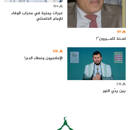
104
عبرات يمنية في محراب الوفاء
للإمام الخامنئي
811
لعـنة كامــيرون”!
530
الإعلاميون وعطاء الدم!
216
بين يدَّي النور