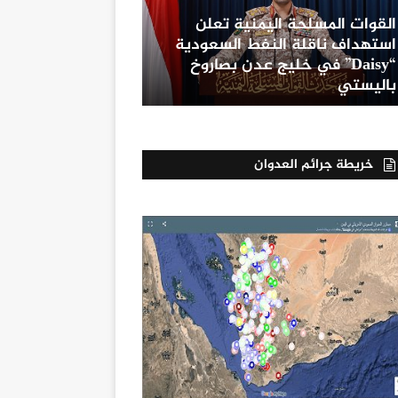
القوات المسلحة اليمنية تعلن
استهداف ناقلة النفط السعودية
“Daisy” في خليج عدن بصاروخ
باليستي
خريطة جرائم العدوان