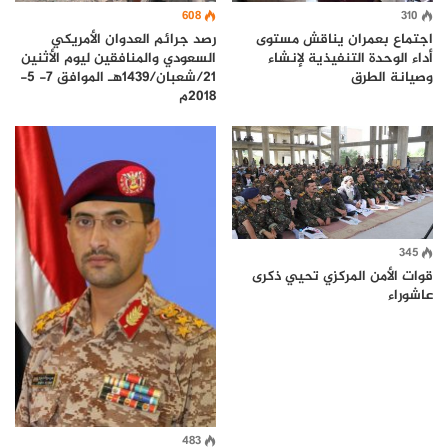
608
310
رصد جرائم العدوان الأمريكي
اجتماع بعمران يناقش مستوى
السعودي والمنافقين ليوم الأثنين
أداء الوحدة التنفيذية لإنشاء
21/شعبان/1439هـ الموافق 7- 5-
وصيانة الطرق
2018م
345
قوات الأمن المركزي تحيي ذكرى
عاشوراء
483