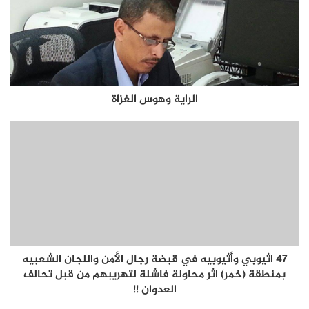
الراية وهوس الغزاة
47 اثيوبي وأثيوبيه في قبضة رجال الأمن واللجان الشعبيه
بمنطقة (خمر) اثر محاولة فاشلة لتهريبهم من قبل تحالف
العدوان !!