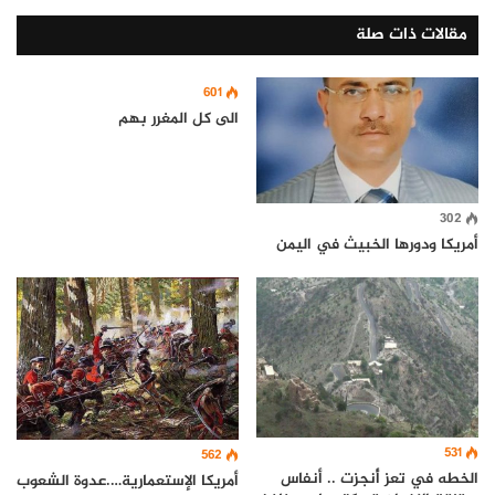
مقالات ذات صلة
601
الى كل المغرر بهم
302
أمريكا ودورها الخبيث في اليمن
531
562
الخطه في تعز أُنجزت .. أنفاس
أمريكا الإستعمارية….عدوة الشعوب