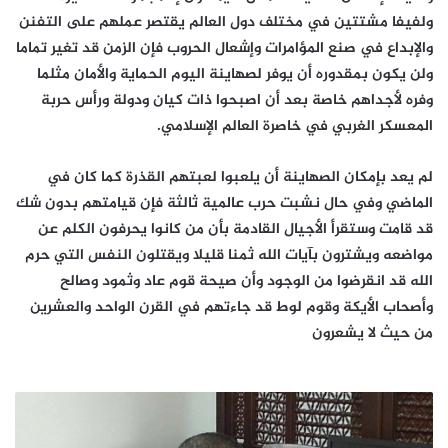
ولفيفا مشتتين في مختلف دول العالم يقتصر عملهم على التفنن
والإبداع في صنع المؤامرات وإشعال الحروب فإن الزمن قد تغير تماما
ولن يكون بمقدوره أن يوفر لصهاينة اليوم الحماية والأمان مثلما
وفره لأجداهم خاصة بعد أن اصبحوا ذات كيان ودولة ورأس حربة
المعسكر الغربي في خاصرة العالم الإسلامي.
لم يعد بإمكان الصهاينة أن يلعبوا لعبتهم القذرة كما كان في
الماضي وفي حال نشبت حرب عالمية ثالثة فإن قيامتهم بدون شك
قد قامت وستقرأ الأجيال القادمة بأن من كانوا يحرفون الكلم عن
مواضعه ويشترون بآيات الله ثمنا قليلا ويقتلون النفس التي حرم
الله قد انقرضوا من الوجود وأن صيحة قوم عاد وثمود وصالح
وأصحاب الأيكة وقوم لوط قد جاءتهم في القرن الواحد والعشرين
من حيث لا يشعرون