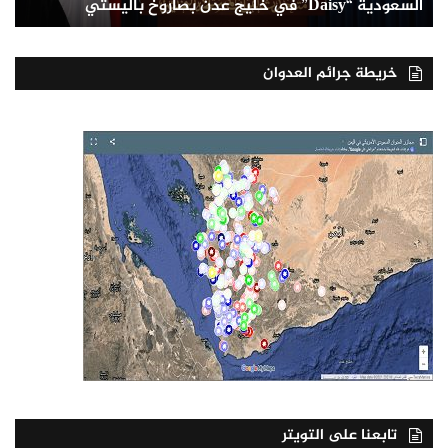
السعودية “Daisy” في خليج عدن بصاروخ باليستي
خريطة جرائم العدوان
تابعنا على التويتر