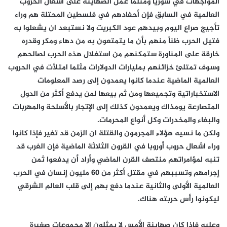
المواجهات في سوريا ومثلما عمل الصهاينة على اشعال الحروب
العالمية في السابق فإن أحفادهم في فلسطين المحتلة هم وراء
تأجيج صراع اليوم وبيدهم عود الكبريت ولا نستبعد ان يشعلوا به
فتيل الحرب ظناً منهم بأن ما يتمتعون به من دهاء ومكر وقدره
خارقة على المناورة ستمكنهم من استغلال هذه الحرب لصالحهم
وسوف تمتلئ خزائنهم بمليارات الدولارات مثلما امتلأت في الحروب
العالمية الماضية عندما كانوا يعمدون إلى رصد المعلومات
الاستخباراتية وتجميعها ومن ثم بيعها لمن يدفع أكثر من الدول
المتصارعة يومذاك ويعمدون كذلك إلى الإتجار بالأسلحة والمهربات
والبغاء والمخدرات وكل أنواع المحرمات.
ولكن ما نسيه هؤلاء المجرمون والقتلة ان الزمن قد تغير فإذا كانوا
وراء اشعال حروب أوروبا في القرون الثلاثة الماضية فإن الغرب قد
تنبه لمؤامراتهم منتصف القرن الماضي وأراد أن يدفعوا ثمن
إجرامهم وتسببهم في مقتل أكثر من 60 مليون إنسان في الحرب
العالمية الأولى والثانية عندما دفع بهم إلى قلب العالم الشرقي
ليكونوا رأس حربته هناك.
وعليه فإذا كان صهاينة الأمس لا يمثلون إلا مجموعات صغيرة