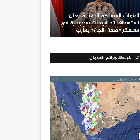
القوات المسلحة اليمنية تعلن
استهداف تحشيدات سعودية في
معسكر «صحن الجن» بمأرب
خريطة جرائم العدوان