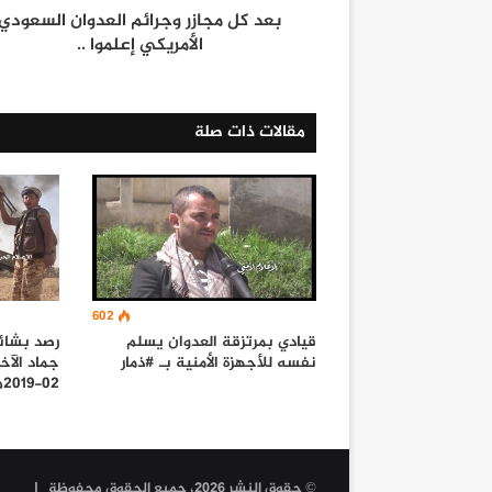
بعد كل مجازر وجرائم العدوان السعودي
الأمريكي إعلموا ..
مقالات ذات صلة
602
قيادي بمرتزقة العدوان يسلم
نفسه للأجهزة الأمنية بـ #ذمار
02-2019م
© حقوق النشر 2026، جميع الحقوق محفوظة |