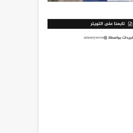
تابعنا على التويتر
يدات بواسطة @amranynews