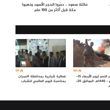
عائلة سعود .. دمّروا الحجر الأسود ونهبوا
مكة قبل أكثر من 100 عام
591
563
فعالية شبابية بمحافظة #عمران
رصد بشائر النصر ليوم الأربعاء 15-
بمناسبة اليوم العالمي للشباب
جماد الآخر – 1440هـ الموافق 20-