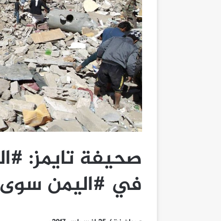
صحيفة تايمز: #ا
في #اليمن سوى ا