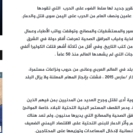
قرير جديد لها سلط الضوء على الحرب التي تقودها
عامين ونصف العام من الحرب على اليمن سوى قتل والدمار.
ور والمستشفيات والمصانع، وتوقفت رواتب الأطباء وعمال
غذية وغياب المرافق الصحية تعرضت أفقر دولة في الشرق
ن كتب التاريخ. وفي أقل من ثلاثة أشهر قتلت الكوليرا ألفي
 لم يشهدها العالم منذ 50 عاماً .
 بلد في العالم العربي وعانى من حروب ونزاعات مستمرة،
ولكن الحرب السعودية عليه والتي بدأت في آذار /مارس 2015 ، فشلت بإنجاز المهام المعلنة ولا يزال البلد
جوية أدى لقتل وجرح العديد من المدنيين بمن فيهم الذين
 ودمر القصف المستمر البنية التحتية للبلاد خاصة الموانئ
ق الصحية والمصانع التي يديرها مدنيون. ولم تعد هناك
أثر الدمار للبنى التحتية على الاقتصاد اليمني الضعيف
سانية لإدخال المساعدات وتوزيعها على المحتاجين.