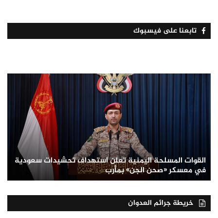
تابعنا على فيسبوك
القوات المسلحة اليمنية تعلن استهداف تحشيدات سعودية
في معسكر «صحن الجن» بمأرب
خريطة جرائم العدوان