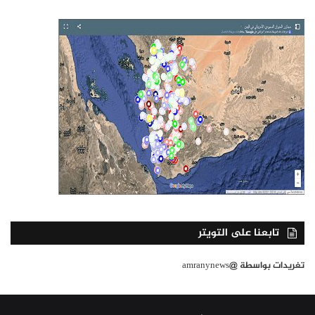
تابعنا على التويتر
تغريدات بواسطة @amranynews