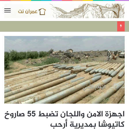
اجهزة الامن واللجان تضبط 55 صاروخ
كاتيوشا بمديرية أرحب