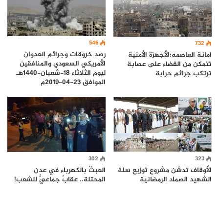
546
732
رصد خروقات وجرائم العدوان
امانة العاصمه:الأجهزة الأمنية
الأمريكي السعودي والمنافقين
تتمكن من القضاء على عصابة
ليوم الثلاثاء 18-شعبان-1440هـ
ترتكب جرائم حرابة
الموافق 23-04-2019م
302
323
الأوقاف تدشن مشروع توزيع سلة
العبثُ بالكهرباء في عدن
الشهيد الصماد الرمضانية
المحتلة.. عقابٌ جماعيٌّ للشعب!