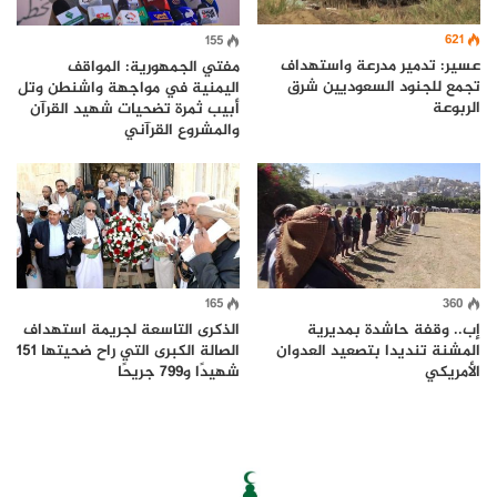
621
155
عسير: تدمير مدرعة واستهداف
مفتي الجمهورية: المواقف
تجمع للجنود السعوديين شرق
اليمنية في مواجهة واشنطن وتل
الربوعة
أبيب ثمرة تضحيات شهيد القرآن
والمشروع القرآني
165
360
إب.. وقفة حاشدة بمديرية
الذكرى التاسعة لجريمة استهداف
المشنة تنديدا بتصعيد العدوان
الصالة الكبرى التي راح ضحيتها 151
الأمريكي
شهيدًا و799 جريحًا