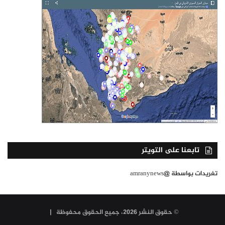
تابعنا على التويتر
تغريدات بواسطة @amranynews
© حقوق النشر 2026، جميع الحقوق محفوظة |