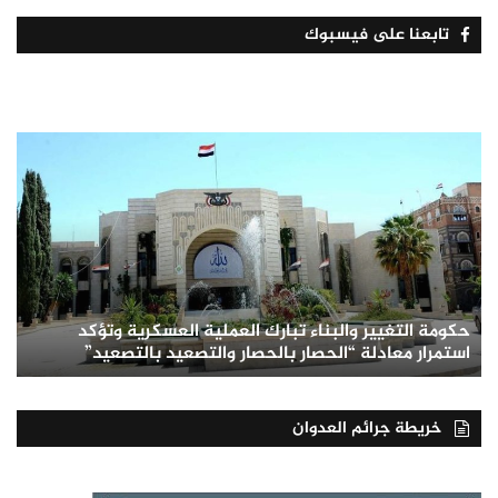
تابعنا على فيسبوك
حكومة التغيير والبناء تبارك العملية العسكرية وتؤكد
استمرار معادلة “الحصار بالحصار والتصعيد بالتصعيد”
خريطة جرائم العدوان