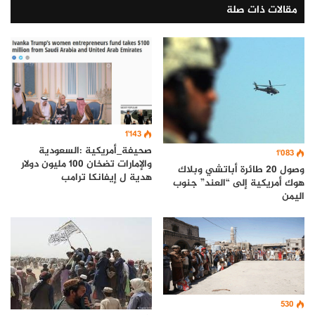
مقالات ذات صلة
1٬143
صحيفة_أمريكية :السعودية
1٬083
والإمارات تضخان 100 مليون دولار
وصول 20 طائرة أباتشي وبلاك
هدية ل إيفانكا ترامب
هوك أمريكية إلى “العند” جنوب
اليمن
530