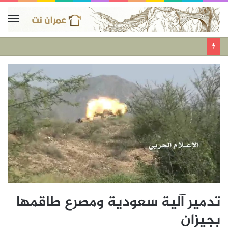
تدمير آلية سعودية ومصرع طاقمها
بجيزان