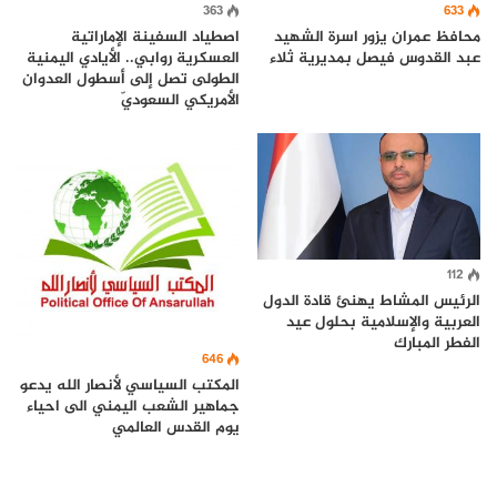
633
363
محافظ عمران يزور اسرة الشهيد
اصطياد السفينة الإماراتية
عبد القدوس فيصل بمديرية ثلاء
العسكرية روابي.. الأيادي اليمنية
الطولى تصل إلى أسطول العدوان
الأمريكي السعوديّ
112
الرئيس المشاط يهنئ قادة الدول
العربية والإسلامية بحلول عيد
الفطر المبارك
646
المكتب السياسي لأنصار الله يدعو
جماهير الشعب اليمني الى احياء
يوم القدس العالمي