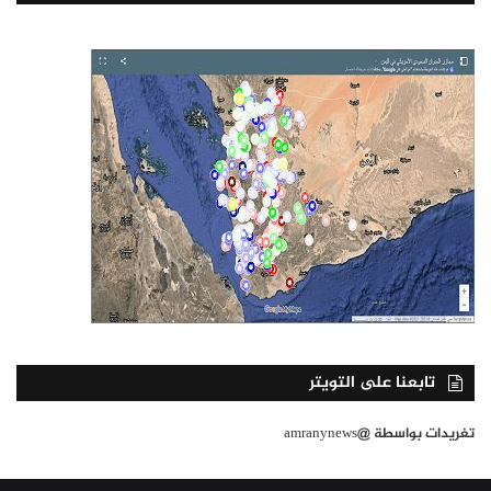
تابعنا على التويتر
تغريدات بواسطة @amranynews