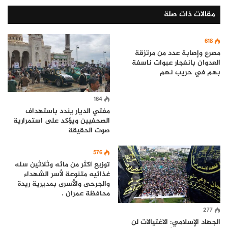
مقالات ذات صلة
618
مصرع وإصابة عدد من مرتزقة
العدوان بانفجار عبوات ناسفة
بهم في حريب نهم
164
مفتي الديار يندد باستهداف
الصحفيين ويؤكد على استمرارية
صوت الحقيقة
576
توزيع اكثر من مائه وثلاثين سله
غذائيه متنوعة لأسر الشهداء
والجرحى والأسرى بمديرية ريدة
محافظة عمران .
277
الجهاد الإسلامي: الاغتيالات لن