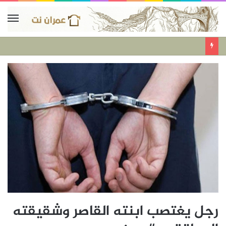
رجل يغتصب ابنته القاصر وشقيقته