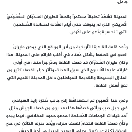
جامل.
المدينة تشهَدُ تحليقاً مستمراً وقصفاً للطيران العُـدْوَان السُّعُـوْديّ
الأمريكي الذي لم يتوقف حتى أيام الهُدنة لمساندة المُسلحين
التي تنحسر قوتُهم على الأرض.
وتُعد قلعة القاهرة التَّأريخية من أبرز المواقع التي يُمعن طيرانُ
العدو في قصفها بشكل مُعتاد في أغلب غاراتهِ على المدينة، هذا
وكان طيران العُـدْوَان قد قصف القلعة ودمّر جزاً منها، في أولى
غاراتهِ عليها الأسبوع الذي سبق الهُدنة، وتأثر جراء القصف كثير من
المنازل البسيطة والقديمة للمواطنين داخل المدينة القديم التي
تقع أسفل القلعة.
وفي هذا الأسبوع تم استهدافُها إلى جانب مُنتزه زايد السياحي
في جبل صبر، ويأتي قصفُها هذا بعد يوم من قصف الجيش منزل
أحد قيادات الجماعات المُسلحة المدعو حمود المخلافي، فيما يبدو
وكأن قصفَ القلعة انتقامٌ لقصف منزله، ويُعد منزله الكائن في حي
الروضة ثكنة عسكرية. وعلى الصعيد الميداني، أحرز الجيش