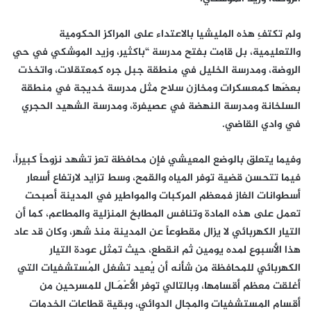
ولم تكتفِ هذه المليشيا بالاعتداء على المراكز الحكومية
والتعليمية، بل قامت بفتح مدرسة “باكثير، وزيد الموشكي في حي
الروضة، ومدرسة الخليل في منطقة جبل جره كمعتقلات، واتخذت
بعضَها كمعسكرات ومخازن سلاح مثل مدرسة خديجة في منطقة
السلخانة ومدرسة النهضة في عصيفرة، ومدرسة الشهيد الحجري
في وادي القاضي.
وفيما يتعلق بالوضع المعيشي فإن محافظة تعز تشهد نزوحاً كبيراً،
فيما تتحسن قضية توفر المياه والقمح، وسط تزايد لارتفاع أسعار
أسطوانات الغاز فمعظم المركبات والمواطير في المدينة أصبحت
تعمل على هذه المادة وتنافس المطابخ المنزلية والمطاعم، كما أن
التيار الكهربائي لا يزال مقطوعاً عن المدينة منذ شهر، وكان قد عاد
هذا الأسبوع لمده يومين ثم انقطع، حيث تمثل عودة التيار
الكهربائي للمحافظة من شأنه أن يُعيد تشغل المُستشفيات التي
أغلقت معظم أقسامها، وبالتالي توفر الأَعْمَـال للمسرحين من
أقسام المستشفيات والمجال الدوائي، وبقية قطاعات الخدمات