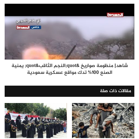
شاهد| منظومة صواريخ &quot;النجم الثاقب&quot; يمنية
الصنع 100% تدك مواقع عسكرية سعودية
مقالات ذات صلة