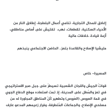
إغلاق للمحال التجارية، تنامي أعمال البلطجة، إطلاق النار من
الأحياء السكنية، تقطعات، نهب، تفتيش على أساس مناطقي،
أزمة قيادة، خلافات مالية
مليشيا الإصلاح والقاعدة بتعز.. الحاضن الاجتماعي ينبذهم
المسيرة- خاص
قواتُ الجيش واللجان الشعبية تسيطرُ على جبل صبر الاستراتيجي
في تعز والمُطل على المدينة، إذ تمت استعاده موقع الدفاع الجوي
في قمة العروس (العَروس) وتطهير كُلّ المناطق المجاورة له من
مسلحي الإصلاح، والجماعات المُتطرفة، وفِرار زعيمهم المدعو عارف