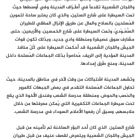
واللجان الشعبية تقدماً في أَطْـرَاف المَدينة وفي أوسطها حيث
تمت السيطرة على شارع الستين، والذي كان يعتبر ساحة لتموين
المُسلحين بالسلاح والمال عن طريق الإنزال المظلي للطيران
السُّعُـوْديّ، وتمت السيطرة على شارع الخمسين، والأربعين، حتى
مشارف سوق عصيفرة ومنطقة وادي جديد، وبذَلك تكون قوات
الجيش واللجان الشعبية قد أحكمت السيطرة على كُلّ منافذ
المدينة المؤدية إلى الريف، مُحاصرةٌ بذَلك الجماعات المُسلحة داخل
المدينة، ومنع طُرق إمدادها.
وتَشهد المدينة اشتباكات من وقتِ لآخر في مناطق بالمدينة، حيث
تحاول الجماعات المُسلحة التقدم في بعض الجبهات كالمرور
والحَصب والحوض، ومنطقة مدرسة الشعب وفندق الأخوة الذي يقع
تحت سيطرة الجماعات التكفيرية التي يُمكن معرفتها من خلال
ملابسهم، وسبق أن رفعوا الأعلام السوداء في مدرسة الشعب.
شارع الستين الذي كان أحد البؤر الساخنة تم تأمينه من قبل
الجيش واللجان الشعبية ويتعرض لقصف عنيف من قبل طيران