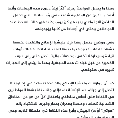
وهذا ما يجعل المواطنَ يعرف أَكْثَرَ زيفَ دعوى هذه الجماعات وأنها
أبعد ما تكون عن المقاومة شعبية في مُمارساتها، التي تجعل
الحاضنَ الاجتماعي ينبذهم كُلّ يوم، ولا تخفى حالة السخط عند
المواطنين وحتى في أوساط من كانوا يؤيدونهم.
وفي موضوع متصل بهذا فإن مليشيا الإصلاح والقاعدة نفسها
تشهد خلافاتٍ كبيرة فيما بينها لتعدد قياداتها، فهناك أزمات
قيادة وسيطرة لا تخفى، وخلافات مالية، تصل حتى إلى صرف
الذخيرة من قبل قيادات هذه المليشيا، وهذا ما يؤدي إلى انهيارات
كبيره في صفوفهم.
كما أن ممارسات مليشيا الإصلاح والقاعدة تتصاعد في إجراميتها
لتصل إلى جرائم ضد الإنْسَـانية، فإلى جانب تفتيشها للمواطنين
في النقاط على أساس مناطقي واعتقال كُلِّ مَن هوَ من المناطق
الشمالية كصنعاء وصعدة وعمران وذمار وغيرها للاشتباه بأنه
“حوثي” أَوْ من الجيش، وأبرز هذه النقاط في منطقة كلابه، وحي
الروضة، وزيد الموشكي.