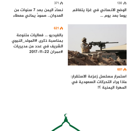
371
130
الوضع الانساني في غزة يتفاقم
نساءُ اليمن بعد 7 سنوات من
يوما بعد يوم …
العدوان.. صمودٌ يماني معطاء
621
بالفيديو … فعاليات متنوعة
بمناسبة ذكرى #المولد_النبوي
الشريف في عدد من مديريات
#عمران 22-11-2017
601
استمرار مسلسل زعزعة الاستقرار:
ماذا وراء التحركات السعودية في
المهرة اليمنية ؟!