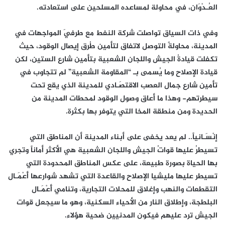
العُـدْوَان، في محاولة لمساعده المسلحين على استعادته.
وفي ذات السياق تواصلت شركة النفط مع طرفَي المواجهات في
المدينة، محاولةً التوصل لاتفاق لتأمين طُرق إيصال الوقود، حيث
تكفلت قيادةُ الجيش واللجان الشعبية بتأمين شارع الستين، لكن
قيادة الإصلاح وما يُسمى بـ “المقاومة الشعبية” لم تتجاوب في
تأمين شارع جمال العصب الاقتصَـادي للمدينة الذي يقع تحت
سيطرتهم- وهذا ما أعاق وصول الوقود لمحطات المدينة من
الحديدة ومن منطقة المخا التي يتوفر بها بكثرة.
إنْسَـانياً.. لم يعد يخفى على أبناء المدينة أن المناطق التي
تسيطرُ عليها قواتُ الجيش واللجان الشعبية هي الأكثر أماناً وتجري
بها الحياة بصورة طبيعة، على عكس المناطق المحدودة التي
تسيطر عليها مليشيا الإصلاح والقاعدة التي تشهد شوارعها أَعْمَـال
التقطعات والنهب وإغلاق للمحلات التجارية، وتنامي أَعْمَـال
البلطجة، وإطلاق النار من الأحياء السكنية، وهو ما سيجعل قوات
الجيش ترد عليهم فيكون المدنيين ضحية هؤلاء.